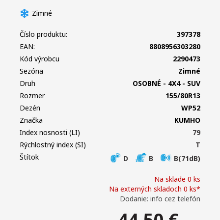
Zimné
Číslo produktu:
397378
EAN:
8808956303280
Kód výrobcu
2290473
Sezóna
Zimné
Druh
OSOBNÉ - 4X4 - SUV
Rozmer
155/80R13
Dezén
WP52
Značka
KUMHO
Index nosnosti (LI)
79
Rýchlostný index (SI)
T
Štítok
D
B
B(71dB)
Na sklade 0 ks
Na externých skladoch 0 ks*
Dodanie: info cez telefón
44,50
€