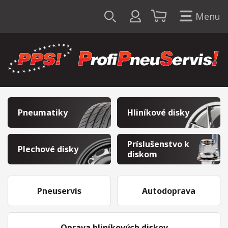
Menu
Pneumatiky
Hliníkové disky
Príslušenstvo k
Plechové disky
diskom
Pneuservis
Autodoprava
Oprava hliníkových diskov