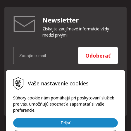
Newsletter
Získajte zaujímavé informácie vždy
medzi prvými
Odoberať
Vaše osobné údaje (email) budeme spracovávať len za týmto
Vaše nastavenie cookies
účelom v súlade s platnou legislatívou a zásadami ochrany
osobných údajov. Súhlas potvrdíte kliknutím na odkaz, ktorý
vám pošleme na váš email. Súhlas môžete kedykoľvek odvolať
Súbory cookie nám pomáhajú pri poskytovaní služieb
písomne, emailom alebo kliknutím na odkaz z ktoréhokoľvek
pre vás. Umožňujú spoznať a zapamätať si vaše
informačného emailu.
preferencie.
Prijať