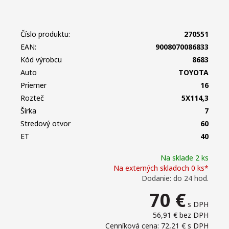
Číslo produktu:
270551
EAN:
9008070086833
Kód výrobcu
8683
Auto
TOYOTA
Priemer
16
Rozteč
5X114,3
Šírka
7
Stredový otvor
60
ET
40
Na sklade 2 ks
Na externých skladoch 0 ks*
Dodanie: do 24 hod.
70
€
s DPH
56,91 €
bez DPH
Cenníková cena: 72,21 €
s DPH