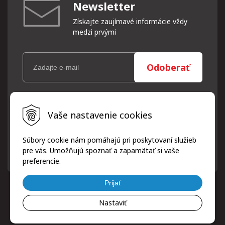
Newsletter
Získajte zaujímavé informácie vždy
medzi prvými
Odoberať
Vaše osobné údaje (email) budeme spracovávať len za týmto
Vaše nastavenie cookies
účelom v súlade s platnou legislatívou a zásadami ochrany
osobných údajov. Súhlas potvrdíte kliknutím na odkaz, ktorý
vám pošleme na váš email. Súhlas môžete kedykoľvek odvolať
Súbory cookie nám pomáhajú pri poskytovaní služieb
písomne, emailom alebo kliknutím na odkaz z ktoréhokoľvek
pre vás. Umožňujú spoznať a zapamätať si vaše
informačného emailu.
preferencie.
Prijať
Nastaviť
© 2026 ProfiPneuServis!