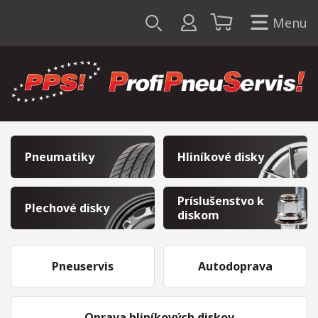
Menu
Pneumatiky
Hliníkové disky
Príslušenstvo k
Plechové disky
diskom
Pneuservis
Autodoprava
Oprava hliníkových diskov