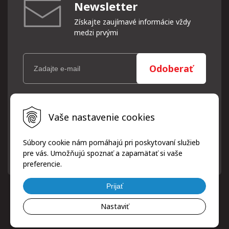
Newsletter
Získajte zaujímavé informácie vždy
medzi prvými
Odoberať
Vaše osobné údaje (email) budeme spracovávať len za týmto
Vaše nastavenie cookies
účelom v súlade s platnou legislatívou a zásadami ochrany
osobných údajov. Súhlas potvrdíte kliknutím na odkaz, ktorý
vám pošleme na váš email. Súhlas môžete kedykoľvek odvolať
Súbory cookie nám pomáhajú pri poskytovaní služieb
písomne, emailom alebo kliknutím na odkaz z ktoréhokoľvek
pre vás. Umožňujú spoznať a zapamätať si vaše
informačného emailu.
preferencie.
Prijať
Nastaviť
© 2026 ProfiPneuServis!