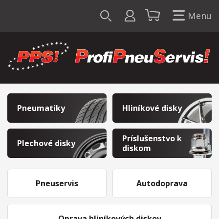
Menu
Pneumatiky
Hliníkové disky
Príslušenstvo k
Plechové disky
diskom
Pneuservis
Autodoprava
Oprava hliníkových diskov