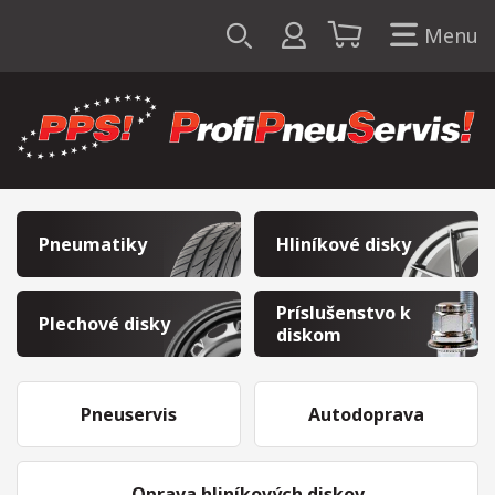
Menu
Pneumatiky
Hliníkové disky
Príslušenstvo k
Plechové disky
diskom
Pneuservis
Autodoprava
Oprava hliníkových diskov