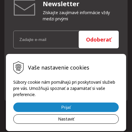
Newsletter
Získajte zaujímavé informácie vždy
medzi prvými
Odoberať
Vaše osobné údaje (email) budeme spracovávať len za týmto
Vaše nastavenie cookies
účelom v súlade s platnou legislatívou a zásadami ochrany
osobných údajov. Súhlas potvrdíte kliknutím na odkaz, ktorý
vám pošleme na váš email. Súhlas môžete kedykoľvek odvolať
Súbory cookie nám pomáhajú pri poskytovaní služieb
písomne, emailom alebo kliknutím na odkaz z ktoréhokoľvek
pre vás. Umožňujú spoznať a zapamätať si vaše
informačného emailu.
preferencie.
Prijať
Nastaviť
© 2026 ProfiPneuServis!