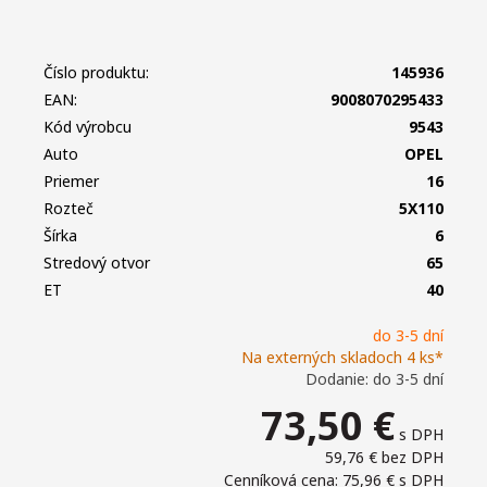
Číslo produktu:
145936
EAN:
9008070295433
Kód výrobcu
9543
Auto
OPEL
Priemer
16
Rozteč
5X110
Šírka
6
Stredový otvor
65
ET
40
do 3-5 dní
Na externých skladoch 4 ks*
Dodanie: do 3-5 dní
73,50
€
s DPH
59,76 €
bez DPH
Cenníková cena: 75,96 €
s DPH