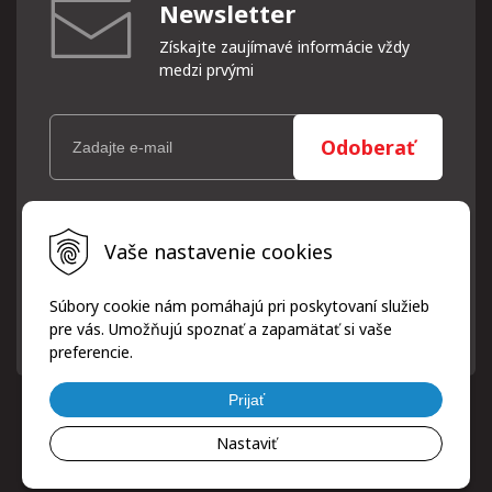
Newsletter
Získajte zaujímavé informácie vždy
medzi prvými
Odoberať
Vaše osobné údaje (email) budeme spracovávať len za týmto
Vaše nastavenie cookies
účelom v súlade s platnou legislatívou a zásadami ochrany
osobných údajov. Súhlas potvrdíte kliknutím na odkaz, ktorý
vám pošleme na váš email. Súhlas môžete kedykoľvek odvolať
Súbory cookie nám pomáhajú pri poskytovaní služieb
písomne, emailom alebo kliknutím na odkaz z ktoréhokoľvek
pre vás. Umožňujú spoznať a zapamätať si vaše
informačného emailu.
preferencie.
Prijať
Nastaviť
© 2026 ProfiPneuServis!