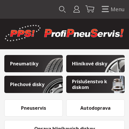
Menu
Pneumatiky
Hliníkové disky
Príslušenstvo k
Plechové disky
diskom
Pneuservis
Autodoprava
Oprava hliníkových diskov