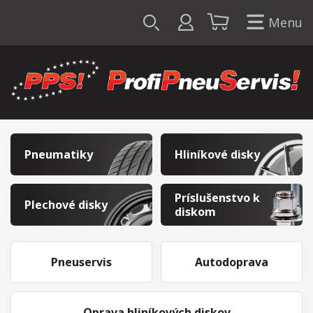
Menu
Pneumatiky
Hliníkové disky
Príslušenstvo k
Plechové disky
diskom
Pneuservis
Autodoprava
Oprava hliníkových diskov