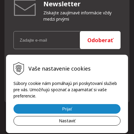
Newsletter
Získajte zaujímavé informácie vždy
medzi prvými
Odoberať
Vaše osobné údaje (email) budeme spracovávať len za týmto
Vaše nastavenie cookies
účelom v súlade s platnou legislatívou a zásadami ochrany
osobných údajov. Súhlas potvrdíte kliknutím na odkaz, ktorý
vám pošleme na váš email. Súhlas môžete kedykoľvek odvolať
Súbory cookie nám pomáhajú pri poskytovaní služieb
písomne, emailom alebo kliknutím na odkaz z ktoréhokoľvek
pre vás. Umožňujú spoznať a zapamätať si vaše
informačného emailu.
preferencie.
Prijať
Nastaviť
© 2026 ProfiPneuServis!