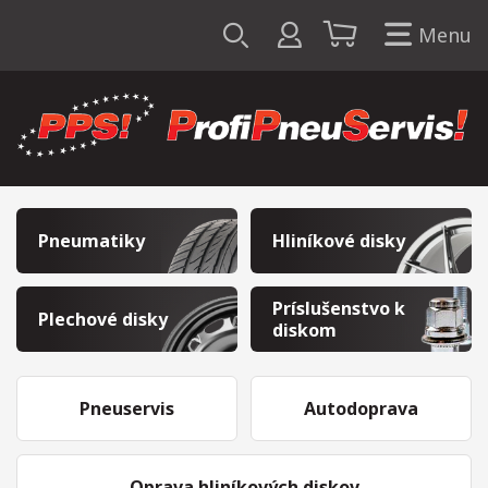
Menu
Pneumatiky
Hliníkové disky
Príslušenstvo k
Plechové disky
diskom
Pneuservis
Autodoprava
Oprava hliníkových diskov