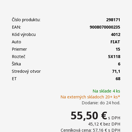
Číslo produktu:
298171
EAN:
9008070000235
Kód výrobcu
4012
Auto
FIAT
Priemer
15
Rozteč
5X118
Šírka
6
Stredový otvor
71,1
ET
68
Na sklade 4 ks
Na externých skladoch 20+ ks*
Dodanie: do 24 hod.
55,50
€
s DPH
45,12 €
bez DPH
Cenníková cena: 57,16 €
s DPH