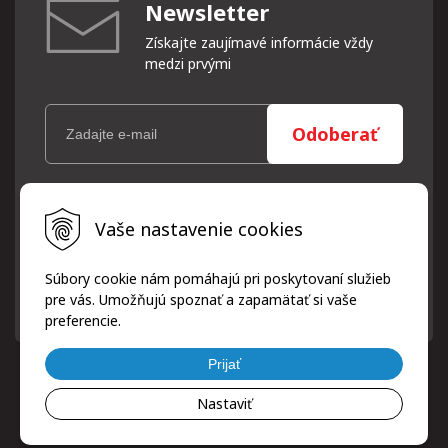
Newsletter
Získajte zaujímavé informácie vždy
medzi prvými
Odoberať
Vaše osobné údaje (email) budeme spracovávať len za týmto
Vaše nastavenie cookies
účelom v súlade s platnou legislatívou a zásadami ochrany
osobných údajov. Súhlas potvrdíte kliknutím na odkaz, ktorý
vám pošleme na váš email. Súhlas môžete kedykoľvek odvolať
Súbory cookie nám pomáhajú pri poskytovaní služieb
písomne, emailom alebo kliknutím na odkaz z ktoréhokoľvek
pre vás. Umožňujú spoznať a zapamätať si vaše
informačného emailu.
preferencie.
Prijať
Nastaviť
© 2026 ProfiPneuServis!