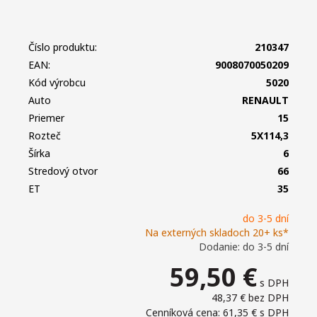
Číslo produktu:
210347
EAN:
9008070050209
Kód výrobcu
5020
Auto
RENAULT
Priemer
15
Rozteč
5X114,3
Šírka
6
Stredový otvor
66
ET
35
do 3-5 dní
Na externých skladoch 20+ ks*
Dodanie: do 3-5 dní
59,50
€
s DPH
48,37 €
bez DPH
Cenníková cena: 61,35 €
s DPH