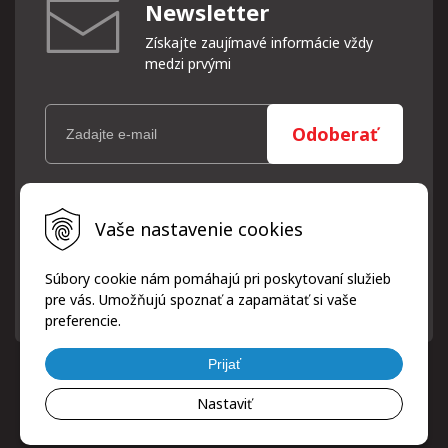
Newsletter
Získajte zaujímavé informácie vždy
medzi prvými
Odoberať
Vaše osobné údaje (email) budeme spracovávať len za týmto
Vaše nastavenie cookies
účelom v súlade s platnou legislatívou a zásadami ochrany
osobných údajov. Súhlas potvrdíte kliknutím na odkaz, ktorý
vám pošleme na váš email. Súhlas môžete kedykoľvek odvolať
Súbory cookie nám pomáhajú pri poskytovaní služieb
písomne, emailom alebo kliknutím na odkaz z ktoréhokoľvek
pre vás. Umožňujú spoznať a zapamätať si vaše
informačného emailu.
preferencie.
Prijať
Nastaviť
© 2026 ProfiPneuServis!