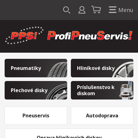
Menu
Pneumatiky
Hliníkové disky
Príslušenstvo k
Plechové disky
diskom
Pneuservis
Autodoprava
Oprava hliníkových diskov