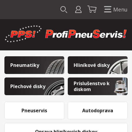
Menu
Pneumatiky
Hliníkové disky
Príslušenstvo k
Plechové disky
diskom
Pneuservis
Autodoprava
Oprava hliníkových diskov