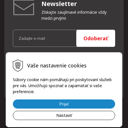
Newsletter
Získajte zaujímavé informácie vždy
medzi prvými
Odoberať
Vaše osobné údaje (email) budeme spracovávať len za týmto
Vaše nastavenie cookies
účelom v súlade s platnou legislatívou a zásadami ochrany
osobných údajov. Súhlas potvrdíte kliknutím na odkaz, ktorý
vám pošleme na váš email. Súhlas môžete kedykoľvek odvolať
Súbory cookie nám pomáhajú pri poskytovaní služieb
písomne, emailom alebo kliknutím na odkaz z ktoréhokoľvek
pre vás. Umožňujú spoznať a zapamätať si vaše
informačného emailu.
preferencie.
Prijať
Nastaviť
© 2026 ProfiPneuServis!