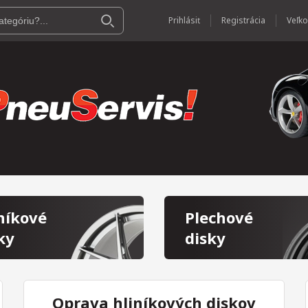
Prihlásiť
Registrácia
níkové
Plechové
ky
disky
Oprava hliníkových diskov