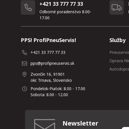
+421 33 777 77 33
Odborné poradenstvo 8.00-
17.00
PPS! ProfiPneuServis!
Služby
+421 33 777 77 33
Pneuservi
Oprava hli
pps@profipneuservis.sk
Autodopr
Zvončín 16, 91901
okr. Trnava, Slovensko
Pondelok-Piatok: 8.00 - 17.00
Sobota: 8.00 - 12.00
Newsletter