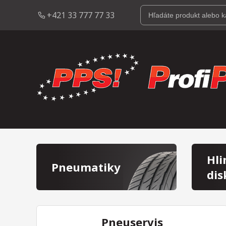
+421 33 777 77 33
Hli
Pneumatiky
dis
Pneuservis