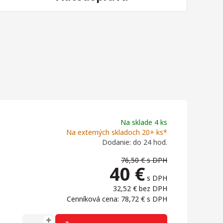
Na sklade 4 ks
Na externých skladoch 20+ ks*
Dodanie: do 24 hod.
76,50 €
s DPH
40
€
s DPH
32,52 €
bez DPH
Cenníková cena: 78,72 €
s DPH