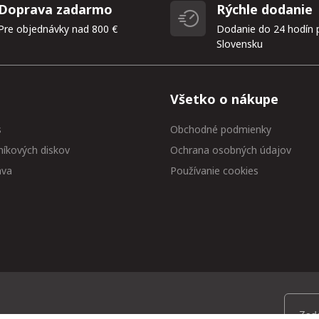
Doprava zadarmo
Rýchle dodanie
Pre objednávky nad 800 €
Dodanie do 24 hodín 
Slovensku
Všetko o nákupe
s
Obchodné podmienky
níkových diskov
Ochrana osobných údajov
ava
Používanie cookies