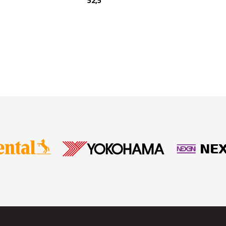
T
52,5