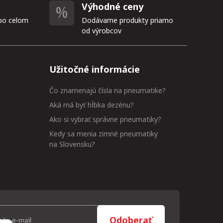
Výhodné ceny
po celom
Dodávame produkty priamo
od výrobcov
Užitočné informácie
Čo znamenajú čísla na pneumatike?
Aká má byť hĺbka dezénu?
Ako si vybrať správne pneumatiky?
Kedy sa menia zimné pneumatiky
na Slovensku?
Odoberať