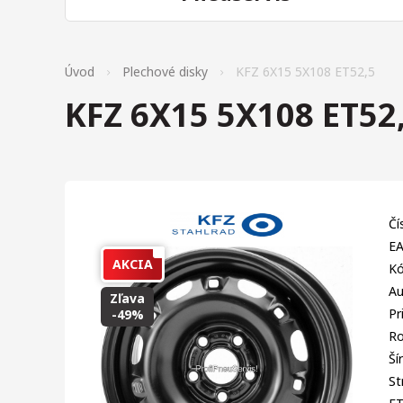
Úvod
Plechové disky
KFZ 6X15 5X108 ET52,5
KFZ 6X15 5X108 ET52
Čí
EA
AKCIA
Kó
Au
Zľava
Pr
-49%
Ro
Ší
St