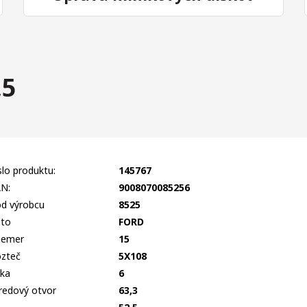
,5
slo produktu:
145767
N:
9008070085256
d výrobcu
8525
to
FORD
iemer
15
zteč
5X108
rka
6
redový otvor
63,3