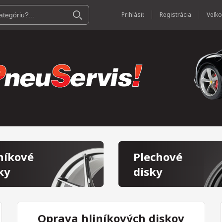
Prihlásiť
Registrácia
níkové
Plechové
ky
disky
Oprava hliníkových diskov