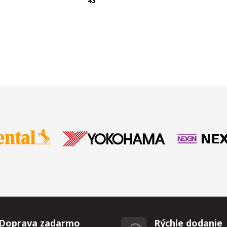
T
43
Doprava zadarmo
Rýchle dodanie