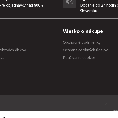
Pre objednávky nad 800 €
Dodanie do 24 hodín 
Slovensku
Všetko o nákupe
s
Obchodné podmienky
níkových diskov
Ochrana osobných údajov
ava
Používanie cookies
 medzi prvými