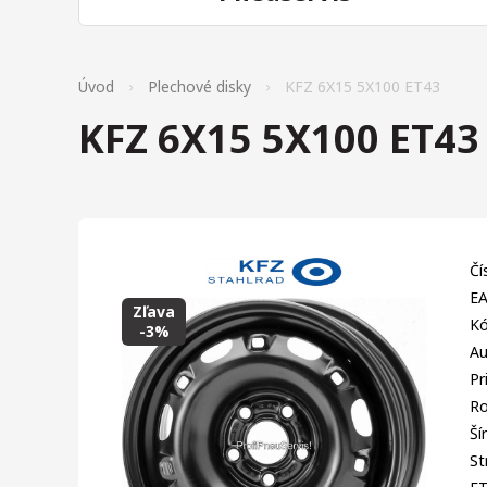
Úvod
Plechové disky
KFZ 6X15 5X100 ET43
KFZ 6X15 5X100 ET43
Čí
EA
Zľava
Kó
-3%
Au
Pr
Ro
Ší
St