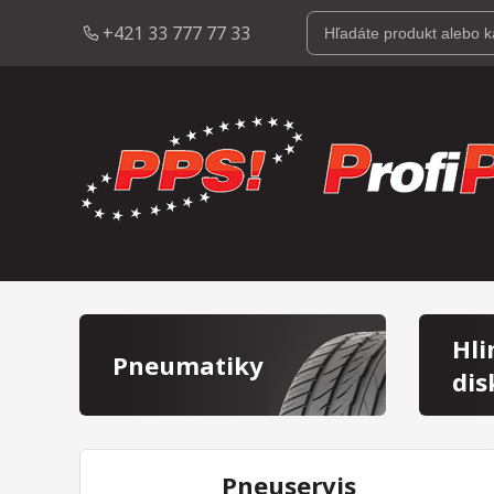
+421 33 777 77 33
Hli
Pneumatiky
dis
Pneuservis