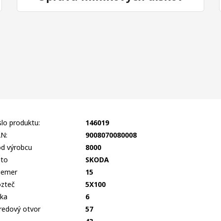
slo produktu:
146019
N:
9008070080008
d výrobcu
8000
to
SKODA
iemer
15
zteč
5X100
rka
6
redový otvor
57