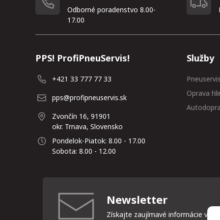
Odborné poradenstvo 8.00-
17.00
PPS! ProfiPneuServis!
Služby
+421 33 777 77 33
Pneuservi
Oprava hli
pps@profipneuservis.sk
Autodopr
Zvončín 16, 91901
okr. Trnava, Slovensko
Pondelok-Piatok: 8.00 - 17.00
Sobota: 8.00 - 12.00
Newsletter
Získajte zaujímavé informácie vždy