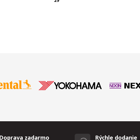
T
29
Doprava zadarmo
Rýchle dodanie