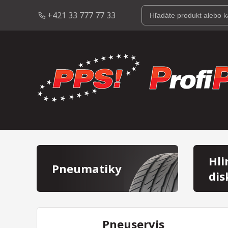
+421 33 777 77 33
Hli
Pneumatiky
dis
Pneuservis