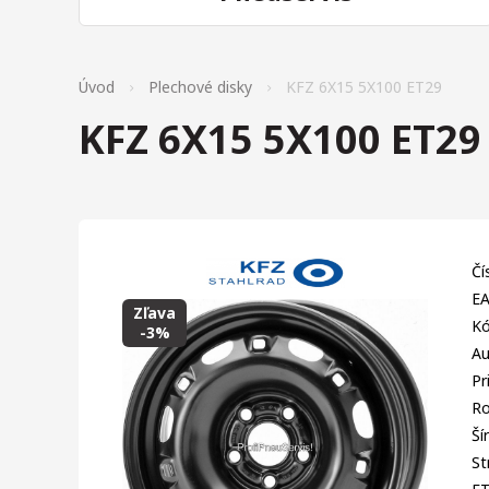
Úvod
Plechové disky
KFZ 6X15 5X100 ET29
KFZ 6X15 5X100 ET29
Čí
EA
Zľava
Kó
-3%
Au
Pr
Ro
Ší
St