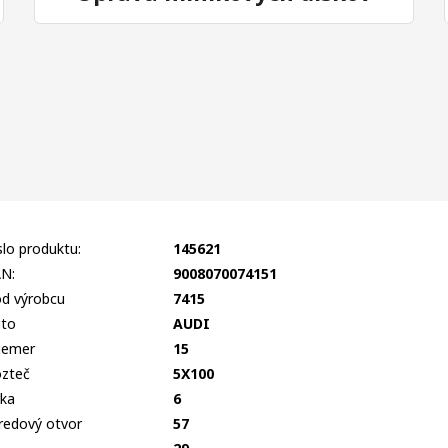
slo produktu:
145621
N:
9008070074151
d výrobcu
7415
to
AUDI
iemer
15
zteč
5X100
rka
6
redový otvor
57