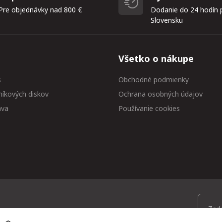
Pre objednávky nad 800 €
Dodanie do 24 hodín 
Slovensku
Všetko o nákupe
s
Obchodné podmienky
níkových diskov
Ochrana osobných údajov
ava
Používanie cookies
 medzi prvými