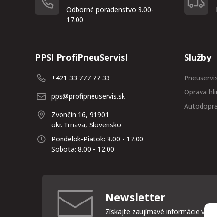
Odborné poradenstvo 8.00-
17.00
PPS! ProfiPneuServis!
Služby
+421 33 777 77 33
Pneuservi
Oprava hli
pps@profipneuservis.sk
Autodopr
Zvončín 16, 91901
okr. Trnava, Slovensko
Pondelok-Piatok: 8.00 - 17.00
Sobota: 8.00 - 12.00
Newsletter
Získajte zaujímavé informácie vždy