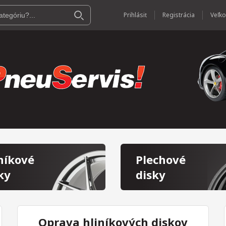
Prihlásiť
Registrácia
níkové
Plechové
ky
disky
Oprava hliníkových diskov