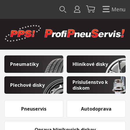
Menu
Pneumatiky
Hliníkové disky
Príslušenstvo k
Plechové disky
diskom
Pneuservis
Autodoprava
Oprava hliníkových diskov