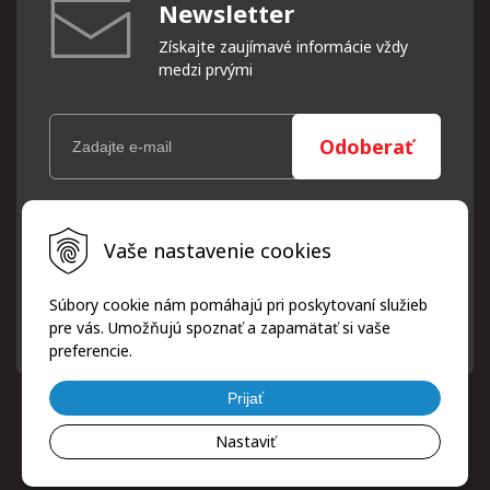
Newsletter
Získajte zaujímavé informácie vždy
medzi prvými
Odoberať
Vaše osobné údaje (email) budeme spracovávať len za týmto
Vaše nastavenie cookies
účelom v súlade s platnou legislatívou a zásadami ochrany
osobných údajov. Súhlas potvrdíte kliknutím na odkaz, ktorý
vám pošleme na váš email. Súhlas môžete kedykoľvek odvolať
Súbory cookie nám pomáhajú pri poskytovaní služieb
písomne, emailom alebo kliknutím na odkaz z ktoréhokoľvek
pre vás. Umožňujú spoznať a zapamätať si vaše
informačného emailu.
preferencie.
Prijať
Nastaviť
© 2026 ProfiPneuServis!