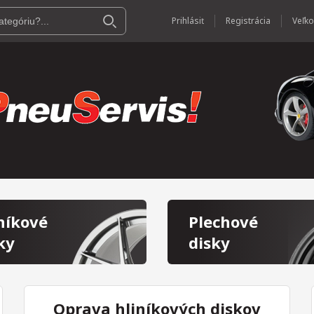
Prihlásiť
Registrácia
níkové
Plechové
ky
disky
Oprava hliníkových diskov