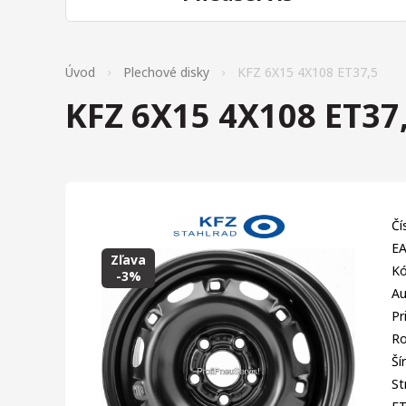
Úvod
Plechové disky
KFZ 6X15 4X108 ET37,5
KFZ 6X15 4X108 ET37
Čí
EA
Zľava
Kó
-3%
Au
Pr
Ro
Ší
St