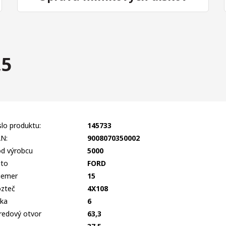
,5
slo produktu:
145733
N:
9008070350002
d výrobcu
5000
to
FORD
iemer
15
zteč
4X108
rka
6
redový otvor
63,3