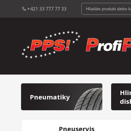
+421 33 777 77 33
Hli
Pneumatiky
dis
Pneuservis