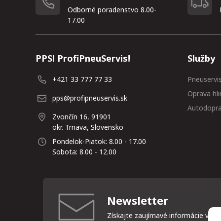
Odborné poradenstvo 8.00-
17.00
PPS! ProfiPneuServis!
Služby
+421 33 777 77 33
Pneuservi
Oprava hli
pps@profipneuservis.sk
Autodopr
Zvončín 16, 91901
okr. Trnava, Slovensko
Pondelok-Piatok: 8.00 - 17.00
Sobota: 8.00 - 12.00
Newsletter
Získajte zaujímavé informácie vždy