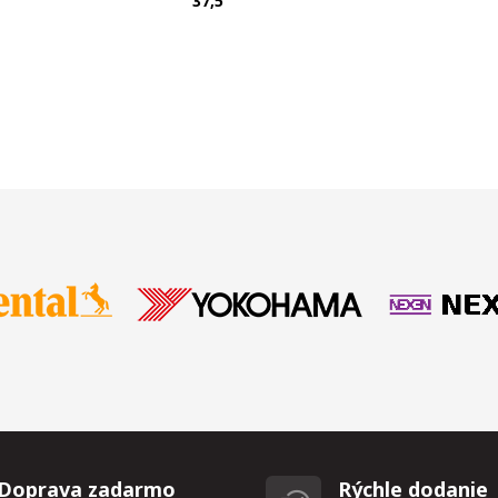
T
37,5
Doprava zadarmo
Rýchle dodanie