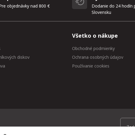
Pre objednávky nad 800 €
Dodanie do 24 hodín 
Slovensku
Všetko o nákupe
s
Obchodné podmienky
níkových diskov
Ochrana osobných údajov
ava
Používanie cookies
 medzi prvými