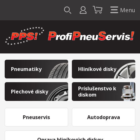
Menu
Pneumatiky
Hliníkové disky
Príslušenstvo k
Plechové disky
diskom
Pneuservis
Autodoprava
Oprava hliníkových diskov