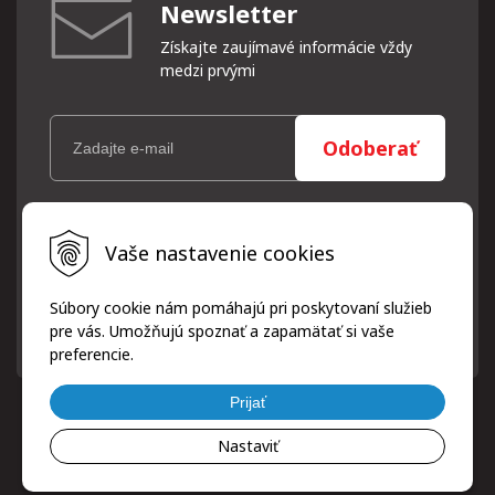
Newsletter
Získajte zaujímavé informácie vždy
medzi prvými
Odoberať
Vaše osobné údaje (email) budeme spracovávať len za týmto
Vaše nastavenie cookies
účelom v súlade s platnou legislatívou a zásadami ochrany
osobných údajov. Súhlas potvrdíte kliknutím na odkaz, ktorý
vám pošleme na váš email. Súhlas môžete kedykoľvek odvolať
Súbory cookie nám pomáhajú pri poskytovaní služieb
písomne, emailom alebo kliknutím na odkaz z ktoréhokoľvek
pre vás. Umožňujú spoznať a zapamätať si vaše
informačného emailu.
preferencie.
Prijať
Nastaviť
© 2026 ProfiPneuServis!