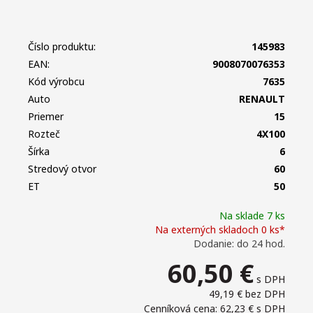
Číslo produktu:
145983
EAN:
9008070076353
Kód výrobcu
7635
Auto
RENAULT
Priemer
15
Rozteč
4X100
Šírka
6
Stredový otvor
60
ET
50
Na sklade 7 ks
Na externých skladoch 0 ks*
Dodanie: do 24 hod.
60,50
€
s DPH
49,19 €
bez DPH
Cenníková cena: 62,23 €
s DPH