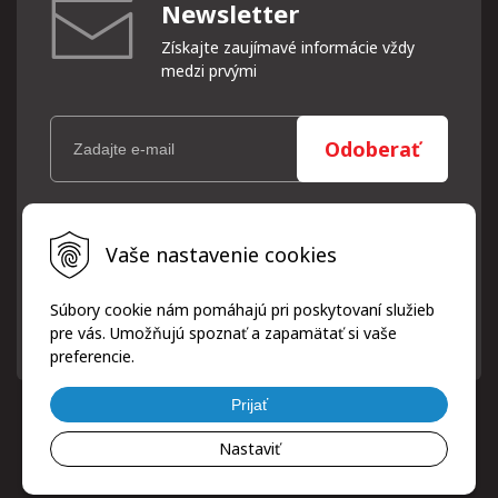
Newsletter
Získajte zaujímavé informácie vždy
medzi prvými
Odoberať
Vaše osobné údaje (email) budeme spracovávať len za týmto
Vaše nastavenie cookies
účelom v súlade s platnou legislatívou a zásadami ochrany
osobných údajov. Súhlas potvrdíte kliknutím na odkaz, ktorý
vám pošleme na váš email. Súhlas môžete kedykoľvek odvolať
Súbory cookie nám pomáhajú pri poskytovaní služieb
písomne, emailom alebo kliknutím na odkaz z ktoréhokoľvek
pre vás. Umožňujú spoznať a zapamätať si vaše
informačného emailu.
preferencie.
Prijať
Nastaviť
© 2026 ProfiPneuServis!