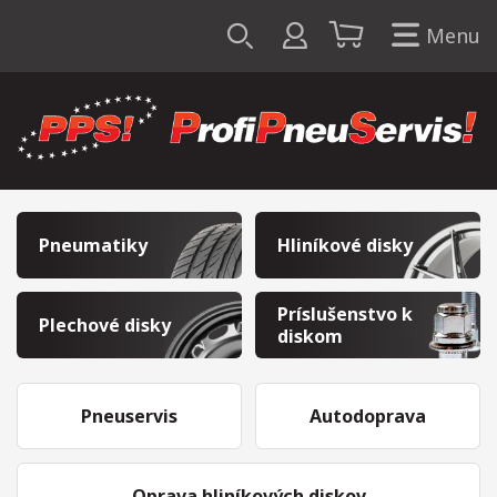
Menu
Pneumatiky
Hliníkové disky
Príslušenstvo k
Plechové disky
diskom
Pneuservis
Autodoprava
Oprava hliníkových diskov