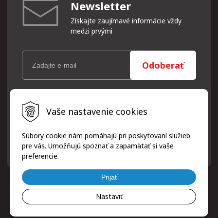
Newsletter
Získajte zaujímavé informácie vždy
medzi prvými
Odoberať
Vaše osobné údaje (email) budeme spracovávať len za týmto
Vaše nastavenie cookies
účelom v súlade s platnou legislatívou a zásadami ochrany
osobných údajov. Súhlas potvrdíte kliknutím na odkaz, ktorý
vám pošleme na váš email. Súhlas môžete kedykoľvek odvolať
Súbory cookie nám pomáhajú pri poskytovaní služieb
písomne, emailom alebo kliknutím na odkaz z ktoréhokoľvek
pre vás. Umožňujú spoznať a zapamätať si vaše
informačného emailu.
preferencie.
Prijať
Nastaviť
© 2026 ProfiPneuServis!