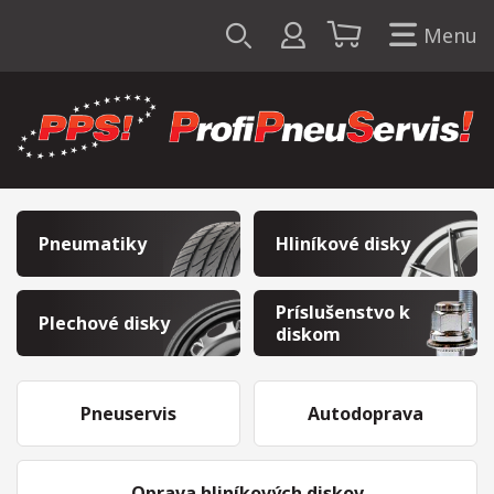
Menu
Pneumatiky
Hliníkové disky
Príslušenstvo k
Plechové disky
diskom
Pneuservis
Autodoprava
Oprava hliníkových diskov