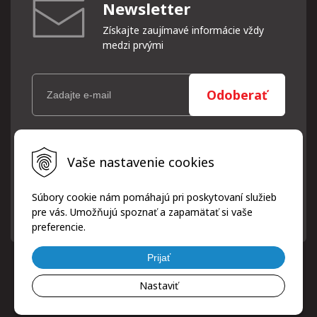
Newsletter
Získajte zaujímavé informácie vždy
medzi prvými
Odoberať
Vaše osobné údaje (email) budeme spracovávať len za týmto
Vaše nastavenie cookies
účelom v súlade s platnou legislatívou a zásadami ochrany
osobných údajov. Súhlas potvrdíte kliknutím na odkaz, ktorý
vám pošleme na váš email. Súhlas môžete kedykoľvek odvolať
Súbory cookie nám pomáhajú pri poskytovaní služieb
písomne, emailom alebo kliknutím na odkaz z ktoréhokoľvek
pre vás. Umožňujú spoznať a zapamätať si vaše
informačného emailu.
preferencie.
Prijať
Nastaviť
© 2026 ProfiPneuServis!