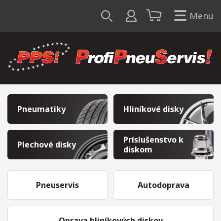
Menu
Pneumatiky
Hliníkové disky
Príslušenstvo k
Plechové disky
diskom
Pneuservis
Autodoprava
Oprava hliníkových diskov