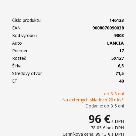
Číslo produktu:
146133
EAN:
9008070090038
Kód výrobcu
9003
Auto
LANCIA
Priemer
17
Rozteč
5X127
Šírka
6,5
Stredový otvor
71,5
ET
40
do 3-5 dní
Na externých skladoch 20+ ks*
Dodanie: do 3-5 dní
96
€
s DPH
78,05 €
bez DPH
Cenníková cena: 99,13 €
s DPH