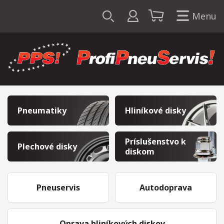
Menu
Pneumatiky
Hliníkové disky
Príslušenstvo k
Plechové disky
diskom
Pneuservis
Autodoprava
Oprava hliníkových diskov