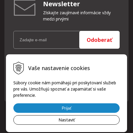
Newsletter
Získajte zaujímavé informácie vždy
medzi prvými
Odoberať
Vaše osobné údaje (email) budeme spracovávať len za týmto
Vaše nastavenie cookies
účelom v súlade s platnou legislatívou a zásadami ochrany
osobných údajov. Súhlas potvrdíte kliknutím na odkaz, ktorý
vám pošleme na váš email. Súhlas môžete kedykoľvek odvolať
Súbory cookie nám pomáhajú pri poskytovaní služieb
písomne, emailom alebo kliknutím na odkaz z ktoréhokoľvek
pre vás. Umožňujú spoznať a zapamätať si vaše
informačného emailu.
preferencie.
Prijať
Nastaviť
© 2026 ProfiPneuServis!