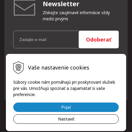
Newsletter
Získajte zaujímavé informácie vždy
medzi prvými
Odoberať
Vaše osobné údaje (email) budeme spracovávať len za týmto
Vaše nastavenie cookies
účelom v súlade s platnou legislatívou a zásadami ochrany
osobných údajov. Súhlas potvrdíte kliknutím na odkaz, ktorý
vám pošleme na váš email. Súhlas môžete kedykoľvek odvolať
Súbory cookie nám pomáhajú pri poskytovaní služieb
písomne, emailom alebo kliknutím na odkaz z ktoréhokoľvek
pre vás. Umožňujú spoznať a zapamätať si vaše
informačného emailu.
preferencie.
Prijať
Nastaviť
© 2026 ProfiPneuServis!