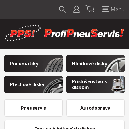
Menu
Pneumatiky
Hliníkové disky
Príslušenstvo k
Plechové disky
diskom
Pneuservis
Autodoprava
Oprava hliníkových diskov