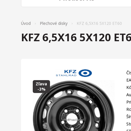
Úvod
Plechové disky
KFZ 6,5X16 5X120 ET60
KFZ 6,5X16 5X120 ET
Čí
EA
Zľava
Kó
-3%
Au
Pr
Ro
Ší
St