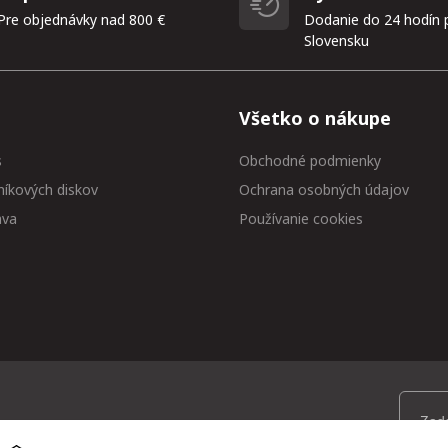
Pre objednávky nad 800 €
Dodanie do 24 hodín 
Slovensku
Všetko o nákupe
s
Obchodné podmienky
níkových diskov
Ochrana osobných údajov
ava
Používanie cookies
 medzi prvými