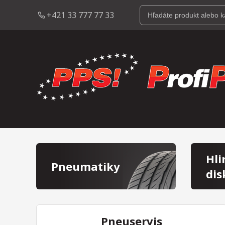
+421 33 777 77 33
Hli
Pneumatiky
dis
Pneuservis