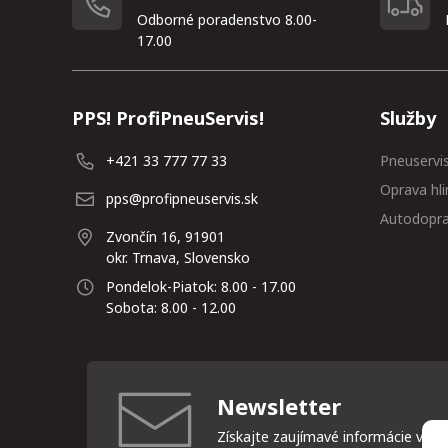
Odborné poradenstvo 8.00-
17.00
PPS! ProfiPneuServis!
Služby
+421 33 777 77 33
Pneuservi
Oprava hli
pps@profipneuservis.sk
Autodopr
Zvončín 16, 91901
okr. Trnava, Slovensko
Pondelok-Piatok: 8.00 - 17.00
Sobota: 8.00 - 12.00
Newsletter
Získajte zaujímavé informácie vždy