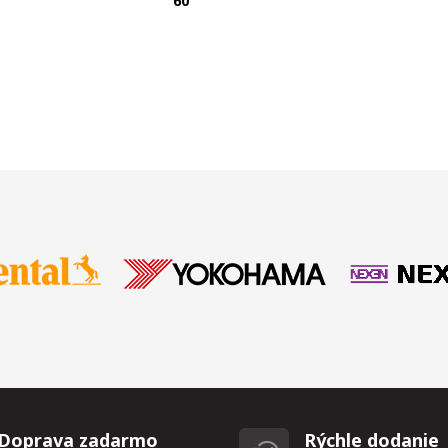
T
60
Doprava zadarmo
Rýchle dodanie