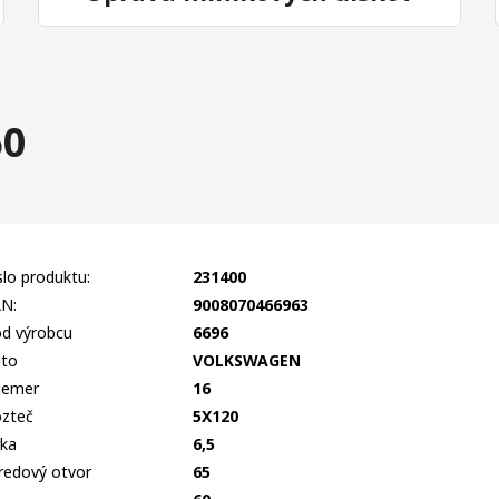
60
slo produktu:
231400
N:
9008070466963
d výrobcu
6696
to
VOLKSWAGEN
iemer
16
zteč
5X120
rka
6,5
redový otvor
65