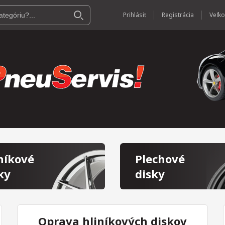
Prihlásiť
Registrácia
níkové
Plechové
ky
disky
Oprava hliníkových diskov