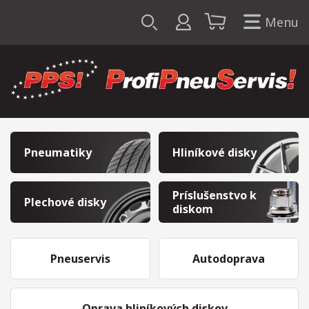
Menu
Pneumatiky
Hliníkové disky
Príslušenstvo k
Plechové disky
diskom
Pneuservis
Autodoprava
Oprava hliníkových diskov