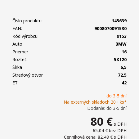
Číslo produktu:
145639
EAN:
9008070091530
Kód výrobcu
9153
Auto
BMW
Priemer
16
Rozteč
5X120
Šírka
6,5
Stredový otvor
72,5
ET
42
do 3-5 dní
Na externých skladoch 20+ ks*
Dodanie: do 3-5 dní
80
€
s DPH
65,04 €
bez DPH
Cenníková cena: 82,48 €
s DPH