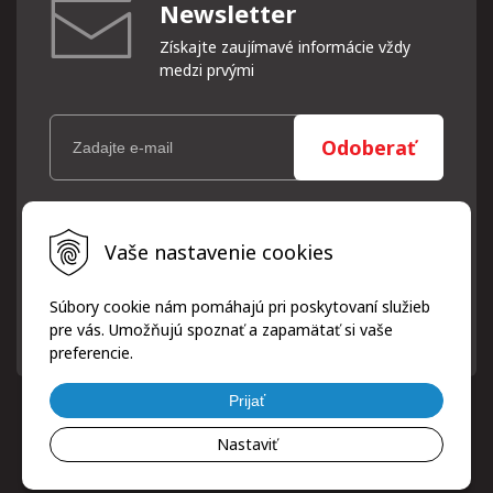
Newsletter
Získajte zaujímavé informácie vždy
medzi prvými
Odoberať
Vaše osobné údaje (email) budeme spracovávať len za týmto
Vaše nastavenie cookies
účelom v súlade s platnou legislatívou a zásadami ochrany
osobných údajov. Súhlas potvrdíte kliknutím na odkaz, ktorý
vám pošleme na váš email. Súhlas môžete kedykoľvek odvolať
Súbory cookie nám pomáhajú pri poskytovaní služieb
písomne, emailom alebo kliknutím na odkaz z ktoréhokoľvek
pre vás. Umožňujú spoznať a zapamätať si vaše
informačného emailu.
preferencie.
Prijať
Nastaviť
© 2026 ProfiPneuServis!