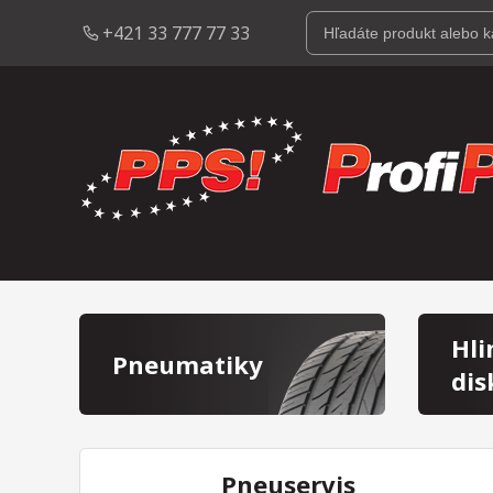
+421 33 777 77 33
Hli
Pneumatiky
dis
Pneuservis