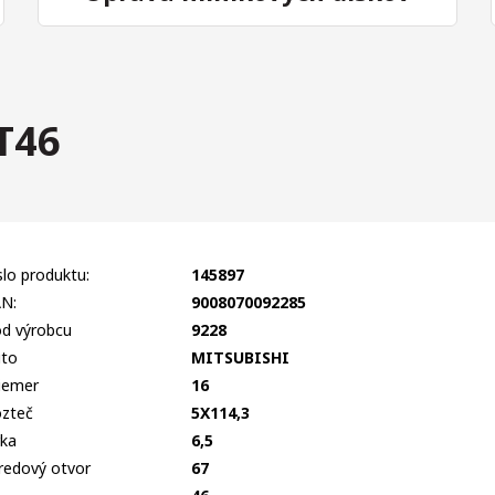
T46
slo produktu:
145897
N:
9008070092285
d výrobcu
9228
to
MITSUBISHI
iemer
16
zteč
5X114,3
rka
6,5
redový otvor
67