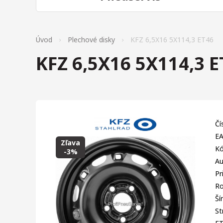
Úvod
Plechové disky
KFZ 6,5X16 5X114,3 ET46
KFZ 6,5X16 5X114,3 E
Čí
EA
Zľava
Kó
-3%
Au
Pr
Ro
Ší
St