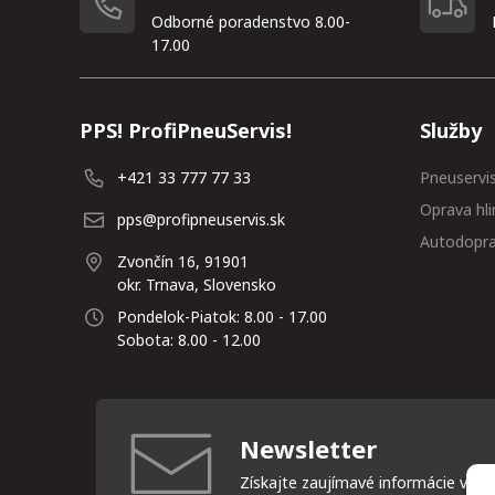
Odborné poradenstvo 8.00-
17.00
PPS! ProfiPneuServis!
Služby
+421 33 777 77 33
Pneuservi
Oprava hli
pps@profipneuservis.sk
Autodopr
Zvončín 16, 91901
okr. Trnava, Slovensko
Pondelok-Piatok: 8.00 - 17.00
Sobota: 8.00 - 12.00
Newsletter
Získajte zaujímavé informácie vždy