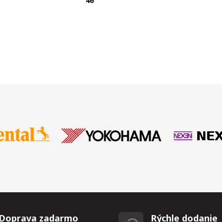
T
46
Doprava zadarmo
Rýchle dodanie