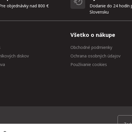
Pre objednávky nad 800 €
Dodanie do 24 hodín 
Slovensku
Všetko o nákupe
s
Obchodné podmienky
níkových diskov
Ochrana osobných údajov
ava
Používanie cookies
 medzi prvými