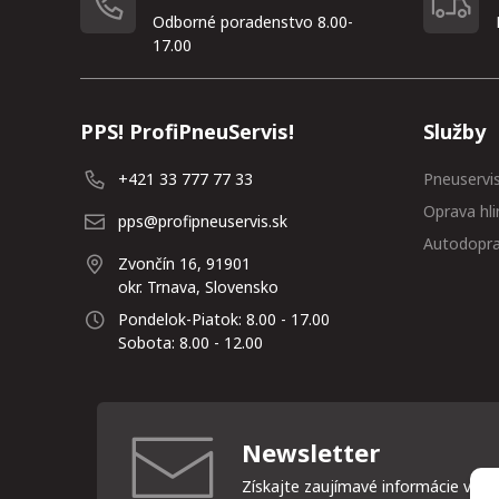
Odborné poradenstvo 8.00-
17.00
PPS! ProfiPneuServis!
Služby
+421 33 777 77 33
Pneuservi
Oprava hli
pps@profipneuservis.sk
Autodopr
Zvončín 16, 91901
okr. Trnava, Slovensko
Pondelok-Piatok: 8.00 - 17.00
Sobota: 8.00 - 12.00
Newsletter
Získajte zaujímavé informácie vždy