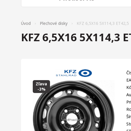
Úvod
Plechové disky
KFZ 6,5X16 5X114,3 ET42,5
KFZ 6,5X16 5X114,3 E
Čí
EA
Zľava
Kó
-3%
Au
Pr
Ro
Ší
St