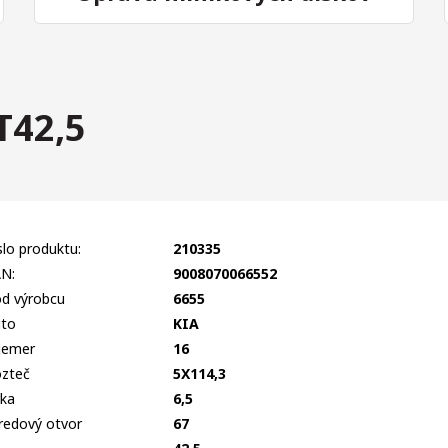
T42,5
slo produktu:
210335
N:
9008070066552
d výrobcu
6655
to
KIA
iemer
16
zteč
5X114,3
rka
6,5
redový otvor
67