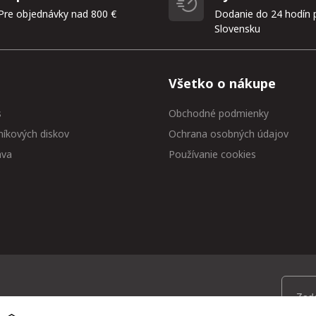
Pre objednávky nad 800 €
Dodanie do 24 hodín 
Slovensku
Všetko o nákupe
s
Obchodné podmienky
níkových diskov
Ochrana osobných údajov
ava
Používanie cookies
 medzi prvými