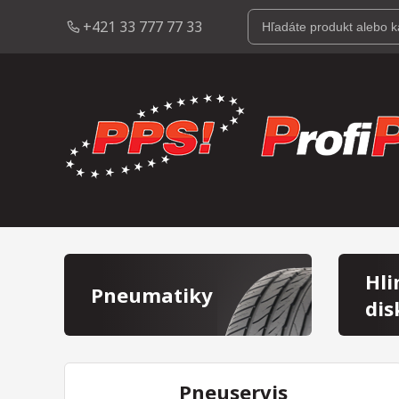
+421 33 777 77 33
Hli
Pneumatiky
dis
Pneuservis