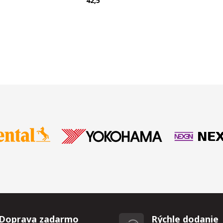
T
42,5
Doprava zadarmo
Rýchle dodanie