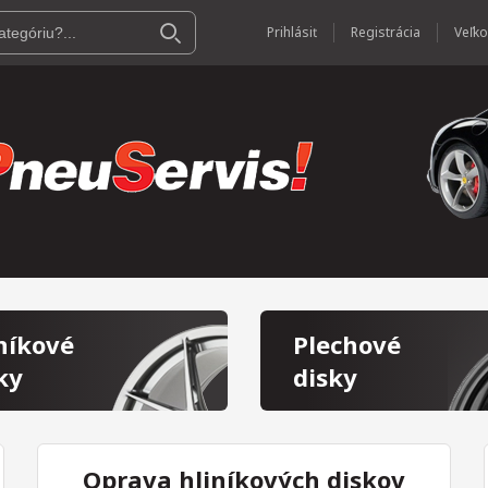
Prihlásiť
Registrácia
níkové
Plechové
ky
disky
Oprava hliníkových diskov