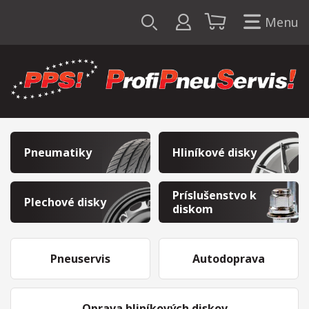
Menu
Pneumatiky
Hliníkové disky
Príslušenstvo k
Plechové disky
diskom
Pneuservis
Autodoprava
Oprava hliníkových diskov