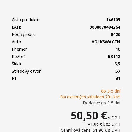
Číslo produktu:
146105
EAN:
9008070484264
Kód výrobcu
8426
Auto
VOLKSWAGEN
Priemer
16
Rozteč
5X112
Šírka
6,5
Stredový otvor
57
ET
41
do 3-5 dní
Na externých skladoch 20+ ks*
Dodanie: do 3-5 dní
50,50
€
s DPH
41,06 €
bez DPH
Cenníková cena: 51,96 €
s DPH