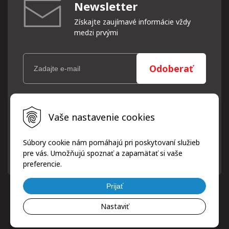
Newsletter
Získajte zaujímavé informácie vždy
medzi prvými
Odoberať
Vaše osobné údaje (email) budeme spracovávať len za týmto
Vaše nastavenie cookies
účelom v súlade s platnou legislatívou a zásadami ochrany
osobných údajov. Súhlas potvrdíte kliknutím na odkaz, ktorý
vám pošleme na váš email. Súhlas môžete kedykoľvek odvolať
Súbory cookie nám pomáhajú pri poskytovaní služieb
písomne, emailom alebo kliknutím na odkaz z ktoréhokoľvek
pre vás. Umožňujú spoznať a zapamätať si vaše
informačného emailu.
preferencie.
Prijať
Nastaviť
© 2026 ProfiPneuServis!