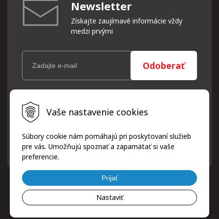
Newsletter
Získajte zaujímavé informácie vždy
medzi prvými
Odoberať
Vaše osobné údaje (email) budeme spracovávať len za týmto
Vaše nastavenie cookies
účelom v súlade s platnou legislatívou a zásadami ochrany
osobných údajov. Súhlas potvrdíte kliknutím na odkaz, ktorý
vám pošleme na váš email. Súhlas môžete kedykoľvek odvolať
Súbory cookie nám pomáhajú pri poskytovaní služieb
písomne, emailom alebo kliknutím na odkaz z ktoréhokoľvek
pre vás. Umožňujú spoznať a zapamätať si vaše
informačného emailu.
preferencie.
Prijať
Nastaviť
© 2026 ProfiPneuServis!