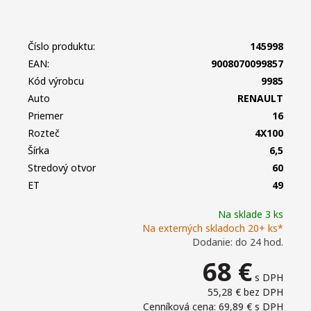
Číslo produktu:
145998
EAN:
9008070099857
Kód výrobcu
9985
Auto
RENAULT
Priemer
16
Rozteč
4X100
Šírka
6,5
Stredový otvor
60
ET
49
Na sklade 3 ks
Na externých skladoch 20+ ks*
Dodanie: do 24 hod.
68
€
s DPH
55,28 €
bez DPH
Cenníková cena: 69,89 €
s DPH