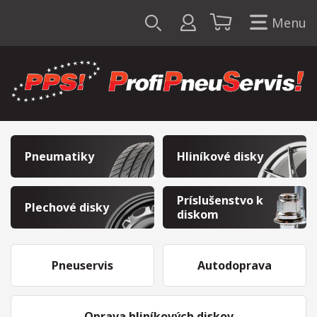
Menu
Pneumatiky
Hliníkové disky
Príslušenstvo k
Plechové disky
diskom
Pneuservis
Autodoprava
Oprava hliníkových diskov