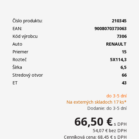
Číslo produktu:
210345
EAN:
9008070373063
Kód výrobcu
7306
Auto
RENAULT
Priemer
15
Rozteč
5X114,3
Šírka
6,5
Stredový otvor
66
ET
43
do 3-5 dní
Na externých skladoch 17 ks*
Dodanie: do 3-5 dní
66,50
€
s DPH
54,07 €
bez DPH
Cenníková cena: 68,45 €
s DPH