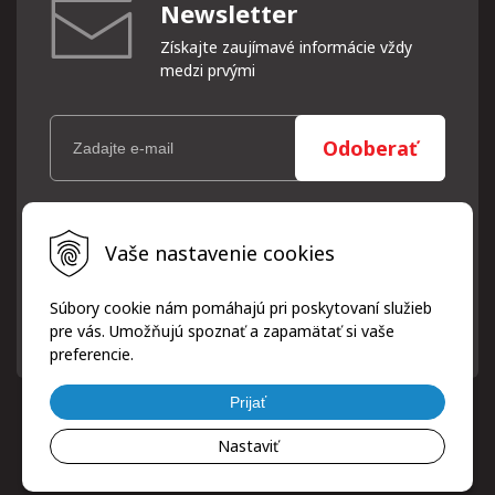
Newsletter
Získajte zaujímavé informácie vždy
medzi prvými
Odoberať
Vaše osobné údaje (email) budeme spracovávať len za týmto
Vaše nastavenie cookies
účelom v súlade s platnou legislatívou a zásadami ochrany
osobných údajov. Súhlas potvrdíte kliknutím na odkaz, ktorý
vám pošleme na váš email. Súhlas môžete kedykoľvek odvolať
Súbory cookie nám pomáhajú pri poskytovaní služieb
písomne, emailom alebo kliknutím na odkaz z ktoréhokoľvek
pre vás. Umožňujú spoznať a zapamätať si vaše
informačného emailu.
preferencie.
Prijať
Nastaviť
© 2026 ProfiPneuServis!