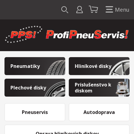
Menu
Pneumatiky
Hliníkové disky
Príslušenstvo k
Plechové disky
diskom
Pneuservis
Autodoprava
Oprava hliníkových diskov