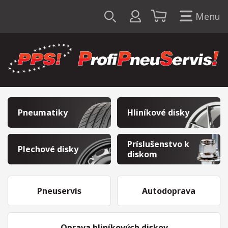
Menu
Pneumatiky
Hliníkové disky
Príslušenstvo k
Plechové disky
diskom
Pneuservis
Autodoprava
Oprava hliníkových diskov