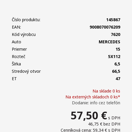
Číslo produktu:
145867
EAN:
9008070076209
Kód výrobcu
7620
Auto
MERCEDES
Priemer
15
Rozteč
5X112
Šírka
6,5
Stredový otvor
66,5
ET
47
Na sklade 0 ks
Na externých skladoch 0 ks*
Dodanie: info cez telefón
57,50
€
s DPH
46,75 €
bez DPH
Cenníková cena: 59,34 €
s DPH