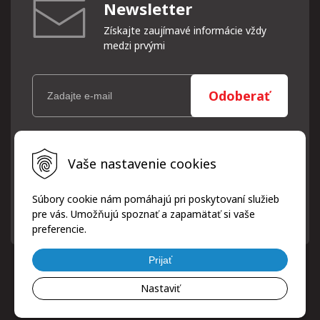
Newsletter
Získajte zaujímavé informácie vždy
medzi prvými
Odoberať
Vaše osobné údaje (email) budeme spracovávať len za týmto
Vaše nastavenie cookies
účelom v súlade s platnou legislatívou a zásadami ochrany
osobných údajov. Súhlas potvrdíte kliknutím na odkaz, ktorý
vám pošleme na váš email. Súhlas môžete kedykoľvek odvolať
Súbory cookie nám pomáhajú pri poskytovaní služieb
písomne, emailom alebo kliknutím na odkaz z ktoréhokoľvek
pre vás. Umožňujú spoznať a zapamätať si vaše
informačného emailu.
preferencie.
Prijať
Nastaviť
© 2026 ProfiPneuServis!