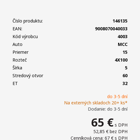
Číslo produktu:
146135
EAN:
9008070040033
Kód výrobcu
4003
Auto
MCC
Priemer
15
Rozteč
4X100
Šírka
5
Stredový otvor
60
ET
32
do 3-5 dní
Na externých skladoch 20+ ks*
Dodanie: do 3-5 dní
65
€
s DPH
52,85 €
bez DPH
Cenníková cena: 67 €
s DPH