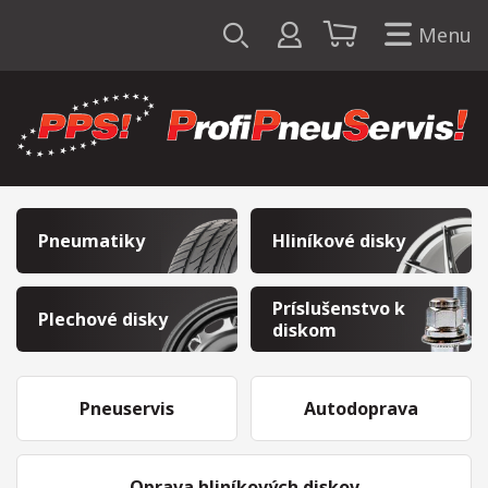
Menu
Pneumatiky
Hliníkové disky
Príslušenstvo k
Plechové disky
diskom
Pneuservis
Autodoprava
Oprava hliníkových diskov