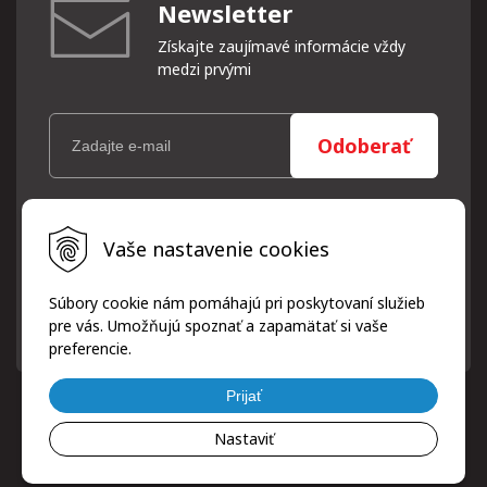
Newsletter
Získajte zaujímavé informácie vždy
medzi prvými
Odoberať
Vaše osobné údaje (email) budeme spracovávať len za týmto
Vaše nastavenie cookies
účelom v súlade s platnou legislatívou a zásadami ochrany
osobných údajov. Súhlas potvrdíte kliknutím na odkaz, ktorý
vám pošleme na váš email. Súhlas môžete kedykoľvek odvolať
Súbory cookie nám pomáhajú pri poskytovaní služieb
písomne, emailom alebo kliknutím na odkaz z ktoréhokoľvek
pre vás. Umožňujú spoznať a zapamätať si vaše
informačného emailu.
preferencie.
Prijať
Nastaviť
© 2026 ProfiPneuServis!