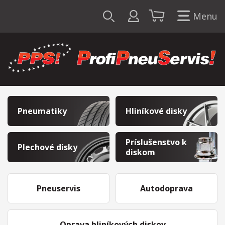
Menu
Pneumatiky
Hliníkové disky
Príslušenstvo k
Plechové disky
diskom
Pneuservis
Autodoprava
Oprava hliníkových diskov