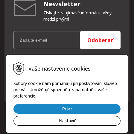
Newsletter
Získajte zaujímavé informácie vždy
medzi prvými
Odoberať
Vaše osobné údaje (email) budeme spracovávať len za týmto
Vaše nastavenie cookies
účelom v súlade s platnou legislatívou a zásadami ochrany
osobných údajov. Súhlas potvrdíte kliknutím na odkaz, ktorý
vám pošleme na váš email. Súhlas môžete kedykoľvek odvolať
Súbory cookie nám pomáhajú pri poskytovaní služieb
písomne, emailom alebo kliknutím na odkaz z ktoréhokoľvek
pre vás. Umožňujú spoznať a zapamätať si vaše
informačného emailu.
preferencie.
Prijať
Nastaviť
© 2026 ProfiPneuServis!