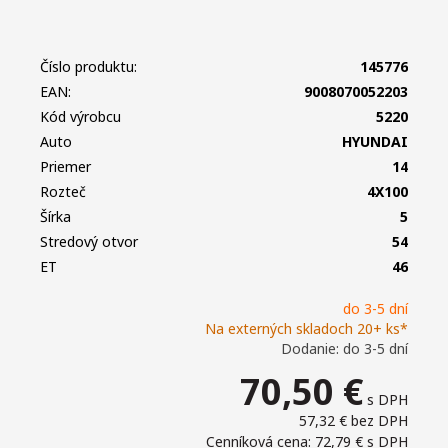
Číslo produktu:
145776
EAN:
9008070052203
Kód výrobcu
5220
Auto
HYUNDAI
Priemer
14
Rozteč
4X100
Šírka
5
Stredový otvor
54
ET
46
do 3-5 dní
Na externých skladoch 20+ ks*
Dodanie: do 3-5 dní
70,50
€
s DPH
57,32 €
bez DPH
Cenníková cena: 72,79 €
s DPH