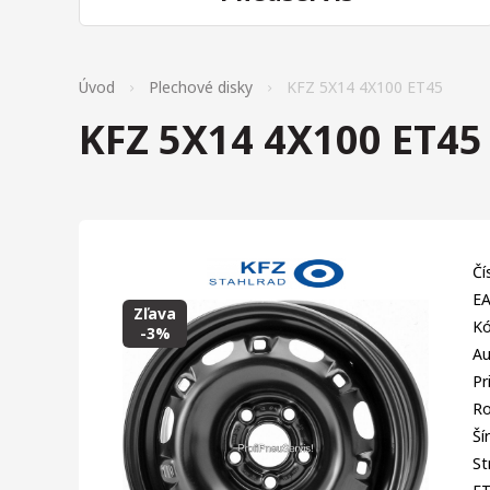
Úvod
Plechové disky
KFZ 5X14 4X100 ET45
KFZ 5X14 4X100 ET45
Čí
EA
Zľava
Kó
-3%
Au
Pr
Ro
Ší
St