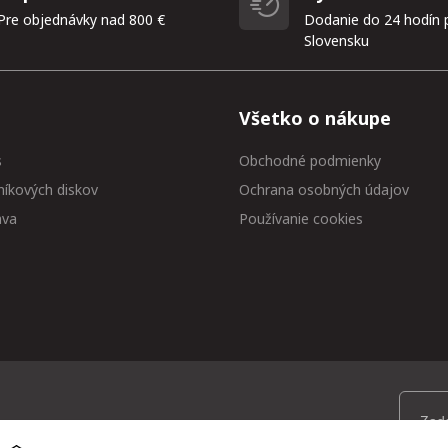
Pre objednávky nad 800 €
Dodanie do 24 hodín 
Slovensku
Všetko o nákupe
s
Obchodné podmienky
níkových diskov
Ochrana osobných údajov
ava
Používanie cookies
 medzi prvými