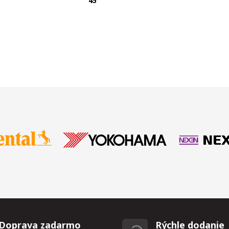
T
45
Doprava zadarmo
Rýchle dodanie