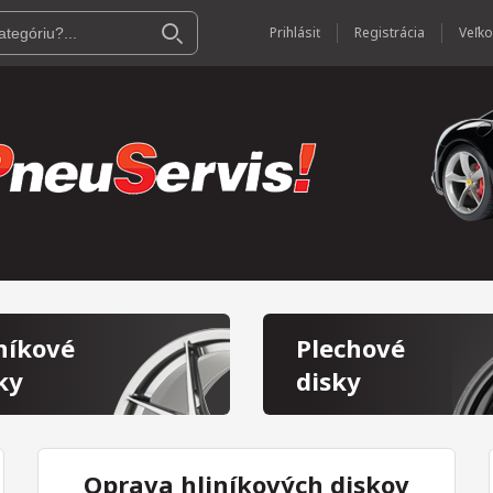
Prihlásiť
Registrácia
níkové
Plechové
ky
disky
Oprava hliníkových diskov