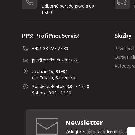
Odborné poradenstvo 8.00-
17.00
PPS! ProfiPneuServis!
Služby
+421 33 777 77 33
Pneuservi
Oprava hli
pps@profipneuservis.sk
Autodopr
Zvončín 16, 91901
okr. Trnava, Slovensko
Pondelok-Piatok: 8.00 - 17.00
Sobota: 8.00 - 12.00
Newsletter
Získajte zaujímavé informácie vždy