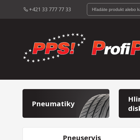
+421 33 777 77 33
Hli
Pneumatiky
dis
Pneuservis