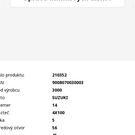
slo produktu:
210352
N:
9008070030003
d výrobcu
3000
to
SUZUKI
iemer
14
zteč
4X100
rka
5
redový otvor
56