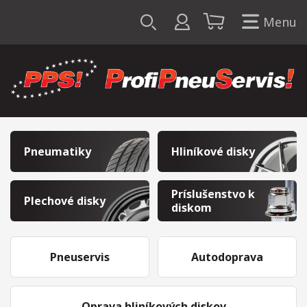
Menu
Pneumatiky
Hliníkové disky
Príslušenstvo k
Plechové disky
diskom
Pneuservis
Autodoprava
Oprava hliníkových diskov