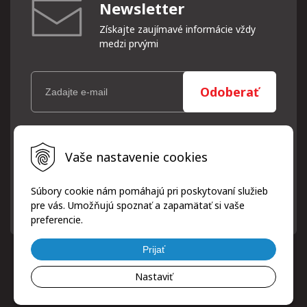
Newsletter
Získajte zaujímavé informácie vždy
medzi prvými
Odoberať
Vaše osobné údaje (email) budeme spracovávať len za týmto
Vaše nastavenie cookies
účelom v súlade s platnou legislatívou a zásadami ochrany
osobných údajov. Súhlas potvrdíte kliknutím na odkaz, ktorý
vám pošleme na váš email. Súhlas môžete kedykoľvek odvolať
Súbory cookie nám pomáhajú pri poskytovaní služieb
písomne, emailom alebo kliknutím na odkaz z ktoréhokoľvek
pre vás. Umožňujú spoznať a zapamätať si vaše
informačného emailu.
preferencie.
Prijať
Nastaviť
© 2026 ProfiPneuServis!