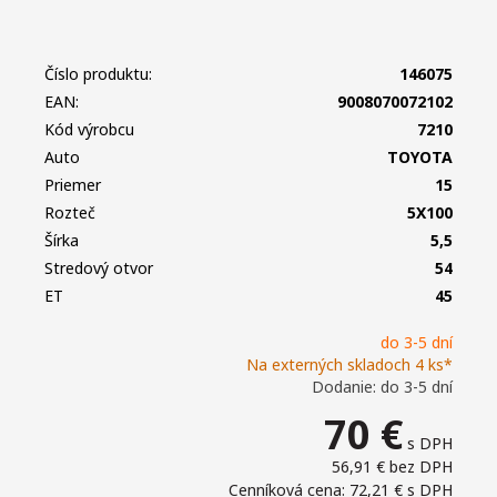
Číslo produktu:
146075
EAN:
9008070072102
Kód výrobcu
7210
Auto
TOYOTA
Priemer
15
Rozteč
5X100
Šírka
5,5
Stredový otvor
54
ET
45
do 3-5 dní
Na externých skladoch 4 ks*
Dodanie: do 3-5 dní
70
€
s DPH
56,91 €
bez DPH
Cenníková cena: 72,21 €
s DPH