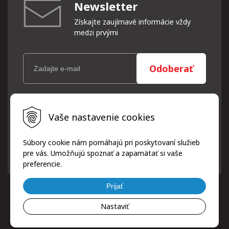
Newsletter
Získajte zaujímavé informácie vždy
medzi prvými
Odoberať
Vaše osobné údaje (email) budeme spracovávať len za týmto
Vaše nastavenie cookies
účelom v súlade s platnou legislatívou a zásadami ochrany
osobných údajov. Súhlas potvrdíte kliknutím na odkaz, ktorý
vám pošleme na váš email. Súhlas môžete kedykoľvek odvolať
Súbory cookie nám pomáhajú pri poskytovaní služieb
písomne, emailom alebo kliknutím na odkaz z ktoréhokoľvek
pre vás. Umožňujú spoznať a zapamätať si vaše
informačného emailu.
preferencie.
Prijať
Nastaviť
© 2026 ProfiPneuServis!