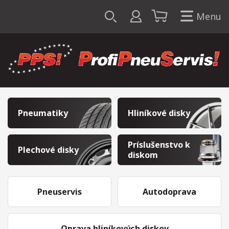
Menu
Pneumatiky
Hliníkové disky
Príslušenstvo k
Plechové disky
diskom
Pneuservis
Autodoprava
Oprava hliníkových diskov