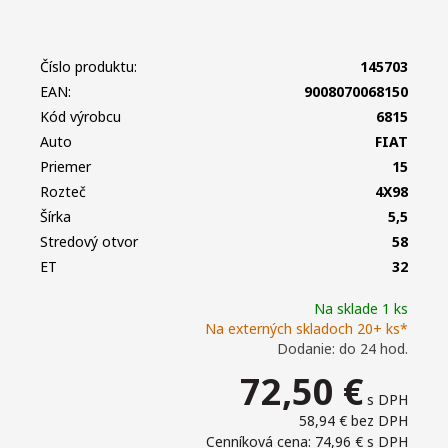
Číslo produktu:
145703
EAN:
9008070068150
Kód výrobcu
6815
Auto
FIAT
Priemer
15
Rozteč
4X98
Šírka
5,5
Stredový otvor
58
ET
32
Na sklade 1 ks
Na externých skladoch 20+ ks*
Dodanie: do 24 hod.
72,50
€
s DPH
58,94 €
bez DPH
Cenníková cena: 74,96 €
s DPH