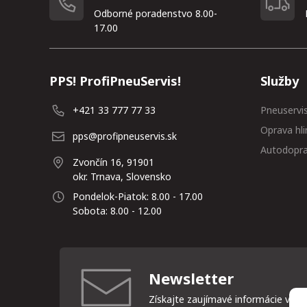
Odborné poradenstvo 8.00-
17.00
PPS! ProfiPneuServis!
Služby
+421 33 777 77 33
Pneuservi
Oprava hli
pps@profipneuservis.sk
Autodopr
Zvončín 16, 91901
okr. Trnava, Slovensko
Pondelok-Piatok: 8.00 - 17.00
Sobota: 8.00 - 12.00
Newsletter
Získajte zaujímavé informácie vždy