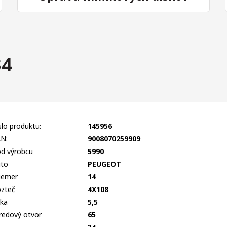
34
slo produktu:
145956
N:
9008070259909
d výrobcu
5990
to
PEUGEOT
iemer
14
zteč
4X108
rka
5,5
redový otvor
65