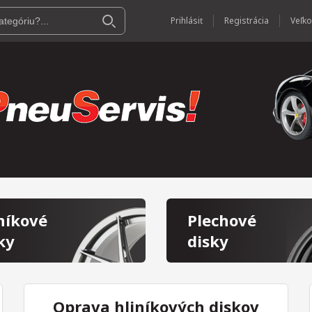
Prihlásiť
Registrácia
níkové
Plechové
ky
disky
Oprava hliníkových diskov