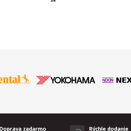
T
34
Doprava zadarmo
Rýchle dodanie