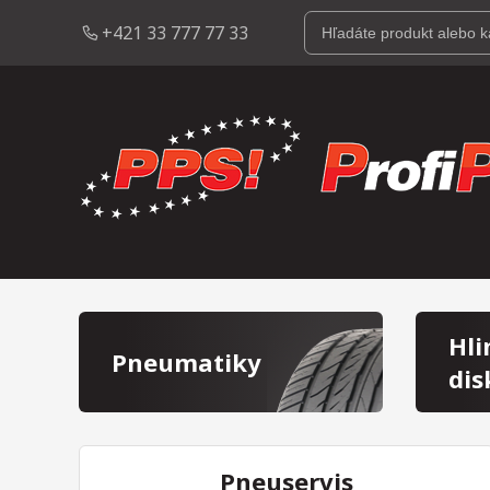
+421 33 777 77 33
Hli
Pneumatiky
dis
Pneuservis