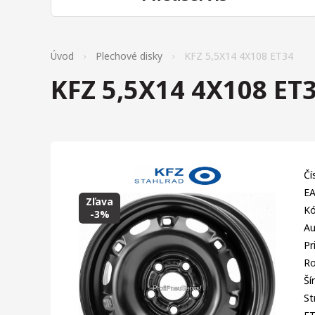
Úvod
Plechové disky
KFZ 5,5X14 4X108 ET34
KFZ 5,5X14 4X108 ET
Čí
EA
Zľava
Kó
-3%
Au
Pr
Ro
Ší
St