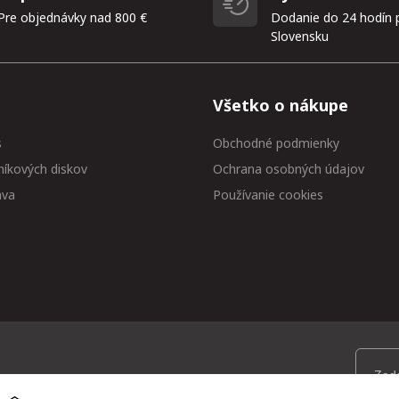
Pre objednávky nad 800 €
Dodanie do 24 hodín 
Slovensku
Všetko o nákupe
s
Obchodné podmienky
níkových diskov
Ochrana osobných údajov
ava
Používanie cookies
 medzi prvými