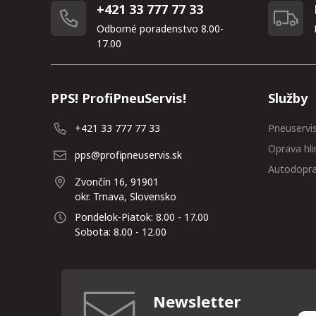
+421 33 777 77 33
Odborné poradenstvo 8.00-
17.00
PPS! ProfiPneuServis!
Služby
+421 33 777 77 33
Pneuservi
Oprava hli
pps@profipneuservis.sk
Autodopr
Zvončín 16, 91901
okr. Trnava, Slovensko
Pondelok-Piatok: 8.00 - 17.00
Sobota: 8.00 - 12.00
Newsletter