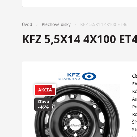
Úvod
Plechové disky
KFZ 5,5X14 4X100 ET46
KFZ 5,5X14 4X100 ET
Čí
EA
AKCIA
Kó
Au
Zľava
Pr
-46%
Ro
Ší
St