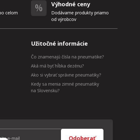
Výhodné ceny
po celom
Dodávame produkty priamo
od výrobcov
Užitočné informácie
Čo znamenajú čísla na pneumatike?
Aká má byť hĺbka dezénu?
Ako si vybrať správne pneumatiky?
Kedy sa menia zimné pneumatiky
na Slovensku?
Odoberať