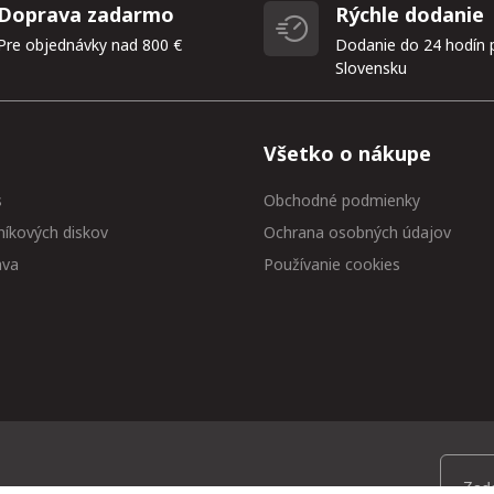
Doprava zadarmo
Rýchle dodanie
Pre objednávky nad 800 €
Dodanie do 24 hodín 
Slovensku
Všetko o nákupe
s
Obchodné podmienky
níkových diskov
Ochrana osobných údajov
ava
Používanie cookies