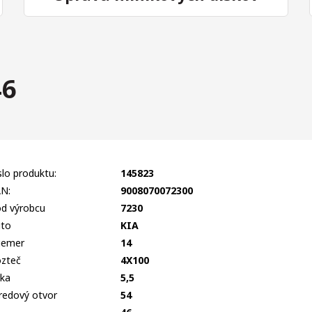
46
slo produktu:
145823
N:
9008070072300
d výrobcu
7230
to
KIA
iemer
14
zteč
4X100
rka
5,5
redový otvor
54