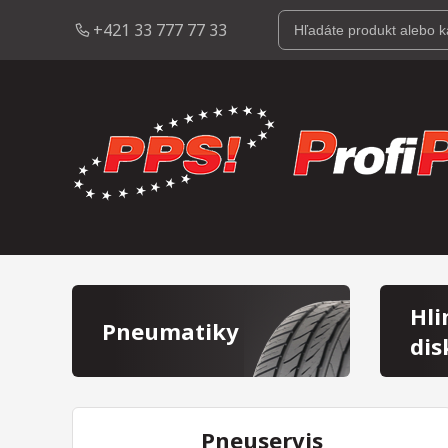
+421 33 777 77 33
Hli
Pneumatiky
dis
Pneuservis