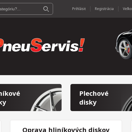
Prihlásiť
Registrácia
níkové
Plechové
ky
disky
Oprava hliníkových diskov