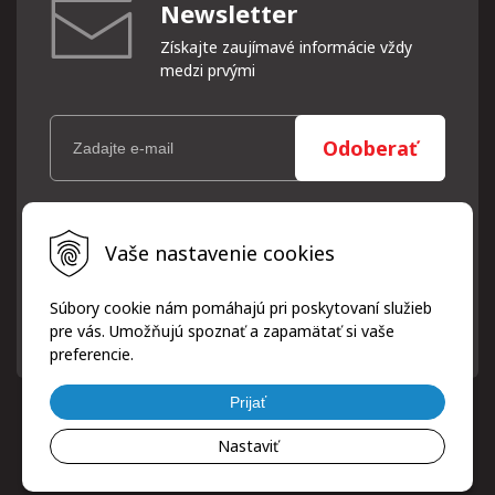
Newsletter
Získajte zaujímavé informácie vždy
medzi prvými
Odoberať
Vaše osobné údaje (email) budeme spracovávať len za týmto
Vaše nastavenie cookies
účelom v súlade s platnou legislatívou a zásadami ochrany
osobných údajov. Súhlas potvrdíte kliknutím na odkaz, ktorý
vám pošleme na váš email. Súhlas môžete kedykoľvek odvolať
Súbory cookie nám pomáhajú pri poskytovaní služieb
písomne, emailom alebo kliknutím na odkaz z ktoréhokoľvek
pre vás. Umožňujú spoznať a zapamätať si vaše
informačného emailu.
preferencie.
Prijať
Nastaviť
© 2026 ProfiPneuServis!