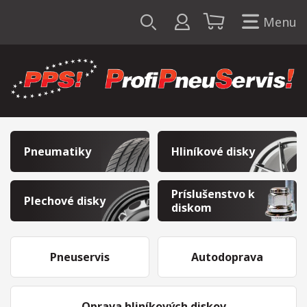
Menu
Pneumatiky
Hliníkové disky
Príslušenstvo k
Plechové disky
diskom
Pneuservis
Autodoprava
Oprava hliníkových diskov