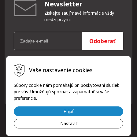
Newsletter
Získajte zaujímavé informácie vždy
medzi prvými
Odoberať
Vaše osobné údaje (email) budeme spracovávať len za týmto
Vaše nastavenie cookies
účelom v súlade s platnou legislatívou a zásadami ochrany
osobných údajov. Súhlas potvrdíte kliknutím na odkaz, ktorý
vám pošleme na váš email. Súhlas môžete kedykoľvek odvolať
Súbory cookie nám pomáhajú pri poskytovaní služieb
písomne, emailom alebo kliknutím na odkaz z ktoréhokoľvek
pre vás. Umožňujú spoznať a zapamätať si vaše
informačného emailu.
preferencie.
Prijať
Nastaviť
© 2026 ProfiPneuServis!