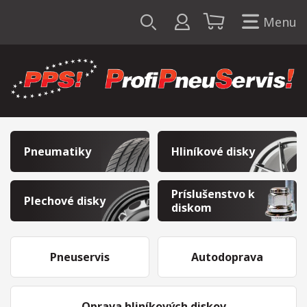
Menu
Pneumatiky
Hliníkové disky
Príslušenstvo k
Plechové disky
diskom
Pneuservis
Autodoprava
Oprava hliníkových diskov