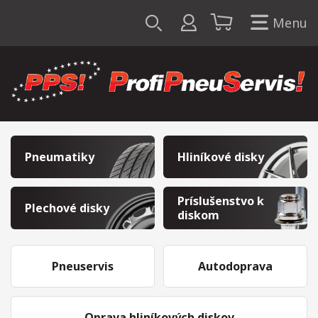
Menu
Pneumatiky
Hliníkové disky
Príslušenstvo k
Plechové disky
diskom
Pneuservis
Autodoprava
Oprava hliníkových diskov