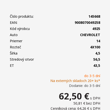
Číslo produktu:
145668
EAN:
9008070049258
Kód výrobcu
4925
Auto
CHEVROLET
Priemer
14
Rozteč
4X100
Šírka
4,5
Stredový otvor
56,5
ET
43,5
do 3-5 dní
Na externých skladoch 20+ ks*
Dodanie: do 3-5 dní
62,50
€
s DPH
50,81 €
bez DPH
Cenníková cena: 64,26 €
s DPH