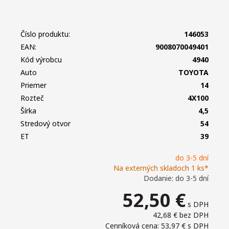
Číslo produktu:
146053
EAN:
9008070049401
Kód výrobcu
4940
Auto
TOYOTA
Priemer
14
Rozteč
4X100
Šírka
4,5
Stredový otvor
54
ET
39
do 3-5 dní
Na externých skladoch 1 ks*
Dodanie: do 3-5 dní
52,50
€
s DPH
42,68 €
bez DPH
Cenníková cena: 53,97 €
s DPH