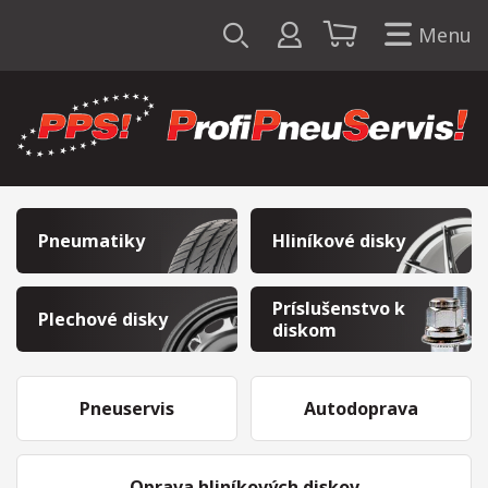
Menu
Pneumatiky
Hliníkové disky
Príslušenstvo k
Plechové disky
diskom
Pneuservis
Autodoprava
Oprava hliníkových diskov