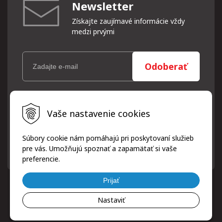
Newsletter
Získajte zaujímavé informácie vždy
medzi prvými
Odoberať
Vaše osobné údaje (email) budeme spracovávať len za týmto
Vaše nastavenie cookies
účelom v súlade s platnou legislatívou a zásadami ochrany
osobných údajov. Súhlas potvrdíte kliknutím na odkaz, ktorý
vám pošleme na váš email. Súhlas môžete kedykoľvek odvolať
Súbory cookie nám pomáhajú pri poskytovaní služieb
písomne, emailom alebo kliknutím na odkaz z ktoréhokoľvek
pre vás. Umožňujú spoznať a zapamätať si vaše
informačného emailu.
preferencie.
Prijať
Nastaviť
© 2026 ProfiPneuServis!