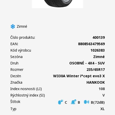
Zimné
Číslo produktu:
400139
EAN:
8808563479569
Kód výrobcu
1026383
Sezóna
Zimné
Druh
OSOBNÉ - 4X4 - SUV
Rozmer
235/65R17
Dezén
W330A Winter i*cept evo3 X
Značka
HANKOOK
Index nosnosti (LI)
108
Rýchlostný index (SI)
V
Štítok
C
B
B(72dB)
Typ
XL