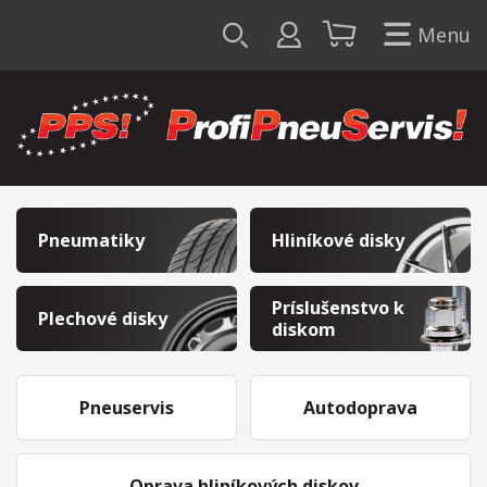
Menu
Pneumatiky
Hliníkové disky
Príslušenstvo k
Plechové disky
diskom
Pneuservis
Autodoprava
Oprava hliníkových diskov