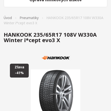
Úvod
Pneumatiky
HANKOOK 235/65R17 108V W330A
Winter i*cept evo3 X
HANKOOK 235/65R17 108V W330A
Winter i*cept evo3 X
Zľava
-41%