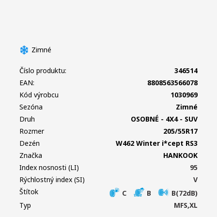
Zimné
Číslo produktu:
346514
EAN:
8808563566078
Kód výrobcu
1030969
Sezóna
Zimné
Druh
OSOBNÉ - 4X4 - SUV
Rozmer
205/55R17
Dezén
W462 Winter i*cept RS3
Značka
HANKOOK
Index nosnosti (LI)
95
Rýchlostný index (SI)
V
Štítok
C
B
B(72dB)
Typ
MFS,XL