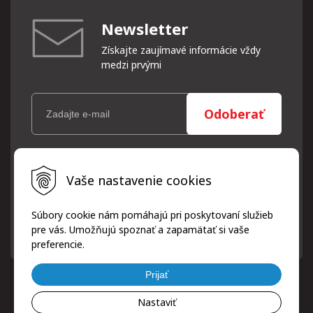
Newsletter
Získajte zaujímavé informácie vždy
medzi prvými
Odoberať
Vaše osobné údaje (email) budeme spracovávať len za týmto
Vaše nastavenie cookies
účelom v súlade s platnou legislatívou a zásadami ochrany
osobných údajov. Súhlas potvrdíte kliknutím na odkaz, ktorý
vám pošleme na váš email. Súhlas môžete kedykoľvek odvolať
Súbory cookie nám pomáhajú pri poskytovaní služieb
písomne, emailom alebo kliknutím na odkaz z ktoréhokoľvek
pre vás. Umožňujú spoznať a zapamätať si vaše
informačného emailu.
preferencie.
Prijať
Nastaviť
© 2026 ProfiPneuServis!