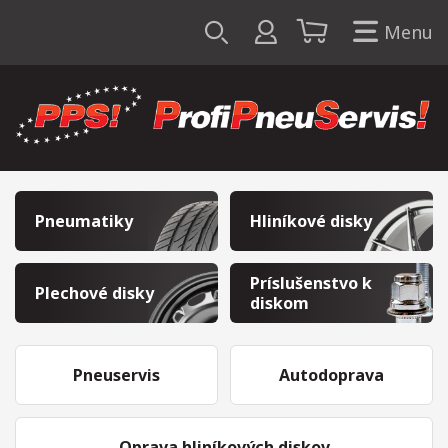
Menu
Pneumatiky
Hliníkové disky
Príslušenstvo k
Plechové disky
diskom
Pneuservis
Autodoprava
Oprava hliníkových diskov