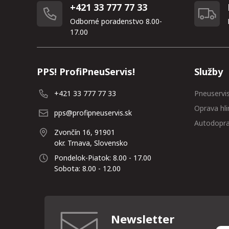
+421 33 777 77 33
Odborné poradenstvo 8.00-
17.00
PPS! ProfiPneuServis!
Služby
+421 33 777 77 33
Pneuservi
Oprava hli
pps@profipneuservis.sk
Autodopr
Zvončín 16, 91901
okr. Trnava, Slovensko
Pondelok-Piatok: 8.00 - 17.00
Sobota: 8.00 - 12.00
Newsletter