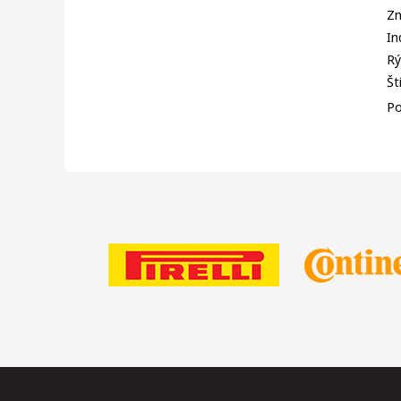
Zn
In
Rý
Št
Po