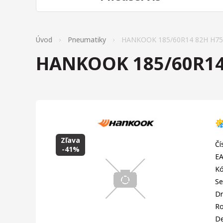
Úvod
Pneumatiky
HANKOOK 185/60R14 82H H750
HANKOOK 185/60R14 
Zľava
Čí
-41%
EA
Kó
Se
Dr
R
D