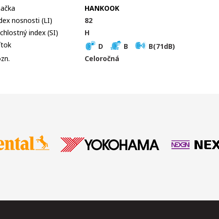
ačka
HANKOOK
dex nosnosti (LI)
82
chlostný index (SI)
H
ítok
D
B
B(71dB)
zn.
Celoročná