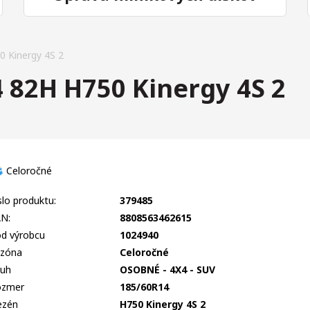
 Kinergy 4S 2
82H H750 Kinergy 4S 2
Celoročné
slo produktu:
379485
N:
8808563462615
d výrobcu
1024940
zóna
Celoročné
uh
OSOBNÉ - 4X4 - SUV
ozmer
185/60R14
ezén
H750 Kinergy 4S 2