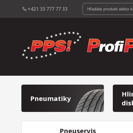
+421 33 777 77 33
Hli
Pneumatiky
dis
Pneuservis