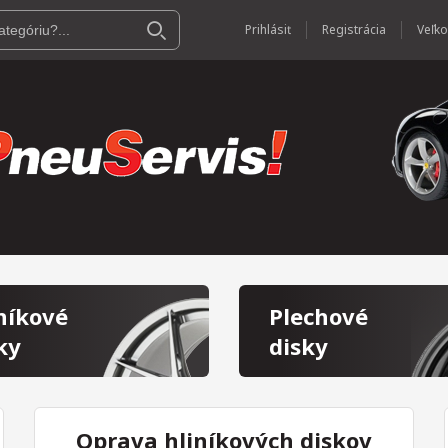
Prihlásiť
Registrácia
níkové
Plechové
ky
disky
Oprava hliníkových diskov