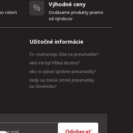
Výhodné ceny
po celom
Dodávame produkty priamo
od výrobcov
Užitočné informácie
Čo znamenajú čísla na pneumatike?
Aká má byť hĺbka dezénu?
Ako si vybrať správne pneumatiky?
Kedy sa menia zimné pneumatiky
na Slovensku?
Odoberať