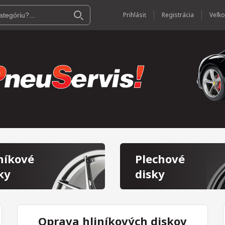
Prihlásiť
Registrácia
níkové
Plechové
ky
disky
Oprava hliníkových diskov