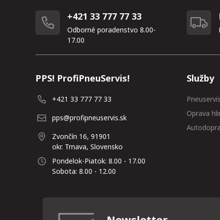
+421 33 777 77 33
Odborné poradenstvo 8.00-
17.00
PPS! ProfiPneuServis!
Služby
+421 33 777 77 33
Pneuservi
Oprava hli
pps@profipneuservis.sk
Autodopr
Zvončín 16, 91901
okr. Trnava, Slovensko
Pondelok-Piatok: 8.00 - 17.00
Sobota: 8.00 - 12.00
Newsletter