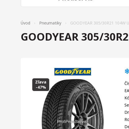
Úvod
Pneumatiky
GOODYEAR 305/30R21 104W 
GOODYEAR 305/30R2
Zľava
Čí
-47%
EA
Kó
Se
Dr
R
D