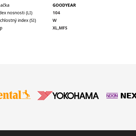
ačka
GOODYEAR
dex nosnosti (LI)
104
chlostný index (SI)
W
p
XL,MFS