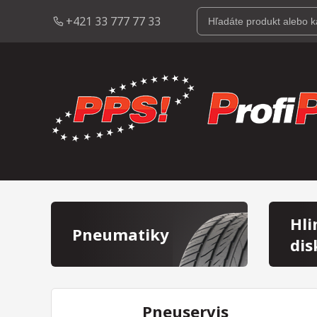
+421 33 777 77 33
Hli
Pneumatiky
dis
Pneuservis