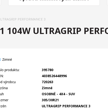
ULTRAGRIP PERFORMANCE 3
1 104W ULTRAGRIP PER
Zimné
slo produktu:
395780
N:
4038526448996
d výrobcu
720263
zóna
Zimné
uh
OSOBNÉ - 4X4 - SUV
ozmer
305/30R21
ezén
ULTRAGRIP PERFORMANCE 3