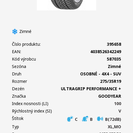
Zimné
Číslo produktu:
395658
EAN:
4038526342249
Kód výrobcu
587035
Sezóna
Zimné
Druh
OSOBNÉ - 4X4 - SUV
Rozmer
275/35R19
Dezén
ULTRAGRIP PERFORMANCE +
Značka
GOODYEAR
Index nosnosti (LI)
100
Rýchlostný index (SI)
V
Štítok
C
B
B(72dB)
Typ
XL,MO