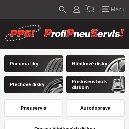
Menu
Pneumatiky
Hliníkové disky
Príslušenstvo k
Plechové disky
diskom
Pneuservis
Autodoprava
Oprava hliníkových diskov