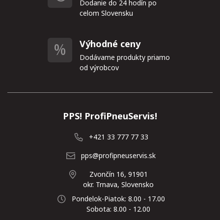
Dodanie do 24 hodín po
celom Slovensku
Výhodné ceny
Dodávame produkty priamo
od výrobcov
PPS! ProfiPneuServis!
+421 33 777 77 33
pps@profipneuservis.sk
Zvončín 16, 91901
okr. Trnava, Slovensko
Pondelok-Piatok: 8.00 - 17.00
Sobota: 8.00 - 12.00