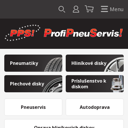
Menu
Pneumatiky
Hliníkové disky
Príslušenstvo k
Plechové disky
diskom
Pneuservis
Autodoprava
Oprava hliníkových diskov