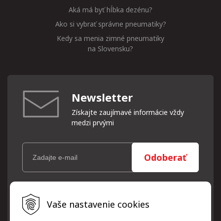
Aká má byť hĺbka dezénu?
Ako si vybrať správne pneumatiky?
Kedy sa menia zimné pneumatiky
na Slovensku?
Newsletter
Získajte zaujímavé informácie vždy
medzi prvými
Odoberať
Vaše osobné údaje (email) budeme spracovávať len za týmto
Vaše nastavenie cookies
účelom v súlade s platnou legislatívou a zásadami ochrany
osobných údajov. Súhlas potvrdíte kliknutím na odkaz, ktorý