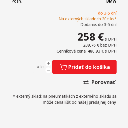
Pozn.
BMW
do 3-5 dní
Na externých skladoch 20+ ks*
Dodanie: do 3-5 dní
258
€
s DPH
209,76 €
bez DPH
Cenníková cena: 480,93 €
s DPH
Pridať do košíka
ks
Porovnať
* externý sklad: na pneumatikách z externého skladu sa
môže cena líšiť od našej predajnej ceny.