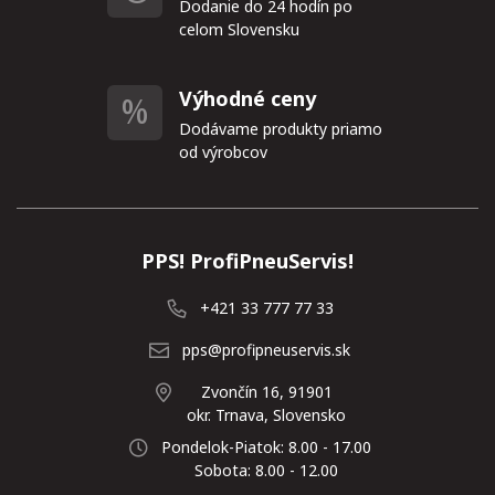
Dodanie do 24 hodín po
celom Slovensku
Výhodné ceny
Dodávame produkty priamo
od výrobcov
PPS! ProfiPneuServis!
+421 33 777 77 33
pps@profipneuservis.sk
Zvončín 16, 91901
okr. Trnava, Slovensko
Pondelok-Piatok: 8.00 - 17.00
Sobota: 8.00 - 12.00