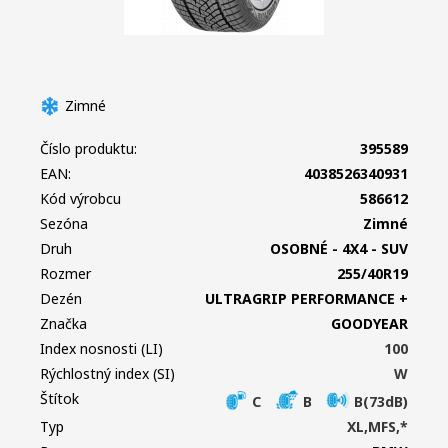
Zimné
Číslo produktu:
395589
EAN:
4038526340931
Kód výrobcu
586612
Sezóna
Zimné
Druh
OSOBNÉ - 4X4 - SUV
Rozmer
255/40R19
Dezén
ULTRAGRIP PERFORMANCE +
Značka
GOODYEAR
Index nosnosti (LI)
100
Rýchlostný index (SI)
W
Štítok
C
B
B(73dB)
Typ
XL,MFS,*