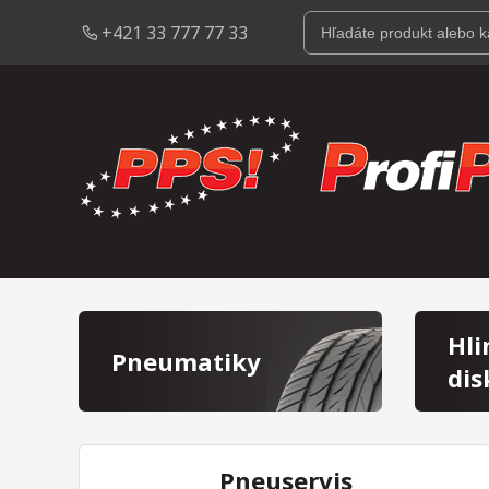
+421 33 777 77 33
Hli
Pneumatiky
dis
Pneuservis