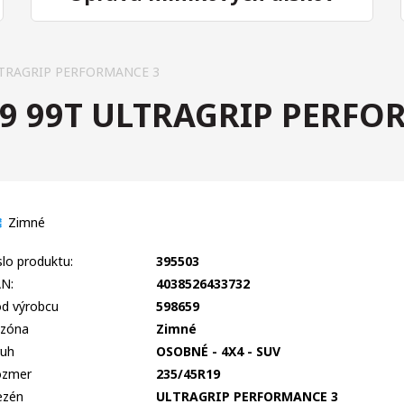
LTRAGRIP PERFORMANCE 3
9 99T ULTRAGRIP PERFO
Zimné
slo produktu:
395503
N:
4038526433732
d výrobcu
598659
zóna
Zimné
uh
OSOBNÉ - 4X4 - SUV
ozmer
235/45R19
ezén
ULTRAGRIP PERFORMANCE 3