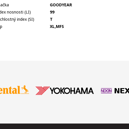
ačka
GOODYEAR
dex nosnosti (LI)
99
chlostný index (SI)
T
p
XL,MFS