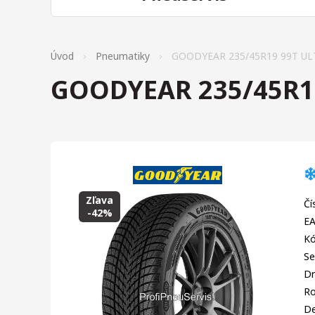
Úvod
Pneumatiky
GOODYEAR 235/45R19 99T U
GOODYEAR 235/45R1
Zľava
Čí
-42%
EA
Kó
Se
Dr
R
D