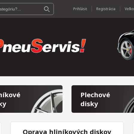
Prihlásiť
Registrácia
níkové
Plechové
ky
disky
Oprava hliníkových diskov