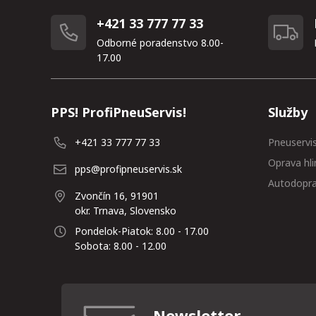
+421 33 777 77 33
Odborné poradenstvo 8.00-
17.00
PPS! ProfiPneuServis!
Služby
+421 33 777 77 33
Pneuservi
Oprava hli
pps@profipneuservis.sk
Autodopr
Zvončín 16, 91901
okr. Trnava, Slovensko
Pondelok-Piatok: 8.00 - 17.00
Sobota: 8.00 - 12.00
Newsletter