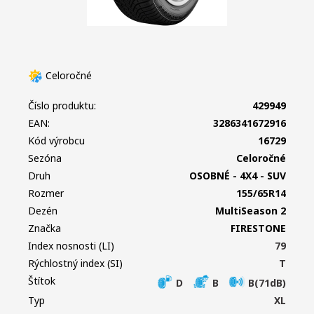
Celoročné
Číslo produktu:
429949
EAN:
3286341672916
Kód výrobcu
16729
Sezóna
Celoročné
Druh
OSOBNÉ - 4X4 - SUV
Rozmer
155/65R14
Dezén
MultiSeason 2
Značka
FIRESTONE
Index nosnosti (LI)
79
Rýchlostný index (SI)
T
Štítok
D
B
B(71dB)
Typ
XL