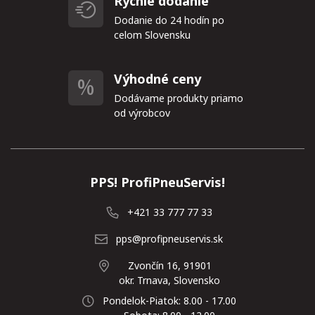
Rýchle dodanie
Dodanie do 24 hodín po
celom Slovensku
Výhodné ceny
Dodávame produkty priamo
od výrobcov
PPS! ProfiPneuServis!
+421 33 777 77 33
pps@profipneuservis.sk
Zvončín 16, 91901
okr. Trnava, Slovensko
Pondelok-Piatok: 8.00 - 17.00