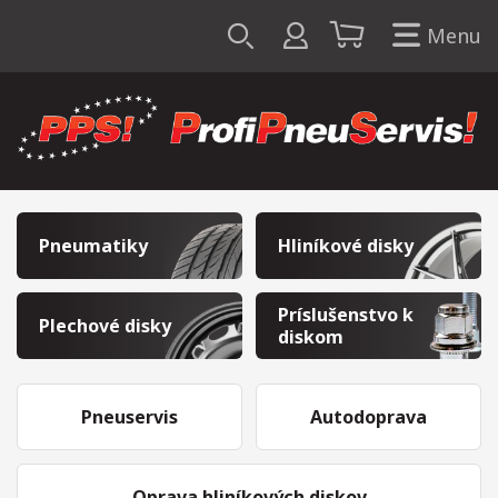
Menu
Pneumatiky
Hliníkové disky
Príslušenstvo k
Plechové disky
diskom
Pneuservis
Autodoprava
Oprava hliníkových diskov