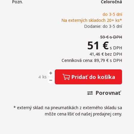
Pozn.
Celoročná
do 3-5 dní
Na externých skladoch 20+ ks*
Dodanie: do 3-5 dní
59 €
s DPH
51
€
s DPH
41,46 €
bez DPH
Cenníková cena: 89,79 €
s DPH
Pridať do košíka
ks
Porovnať
* externý sklad: na pneumatikách z externého skladu sa
môže cena líšiť od našej predajnej ceny.