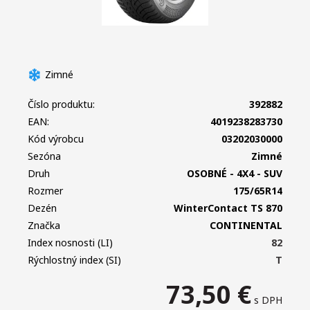
Zimné
Číslo produktu:
392882
EAN:
4019238283730
Kód výrobcu
03202030000
Sezóna
Zimné
Druh
OSOBNÉ - 4X4 - SUV
Rozmer
175/65R14
Dezén
WinterContact TS 870
Značka
CONTINENTAL
Index nosnosti (LI)
82
Rýchlostný index (SI)
T
73,50
€
s DPH