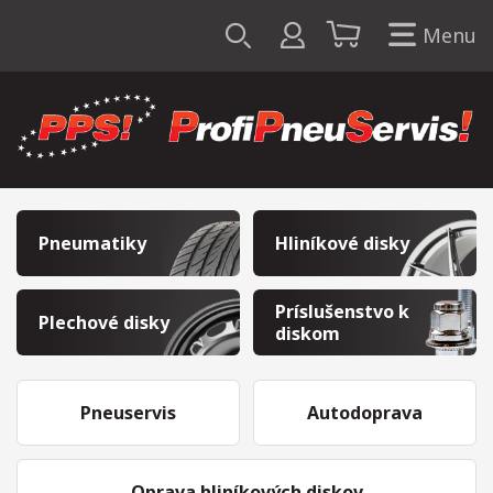
Menu
Pneumatiky
Hliníkové disky
Príslušenstvo k
Plechové disky
diskom
Pneuservis
Autodoprava
Oprava hliníkových diskov