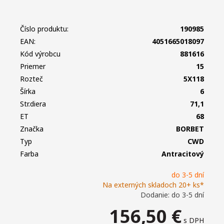
Číslo produktu:
190985
EAN:
4051665018097
Kód výrobcu
881616
Priemer
15
Rozteč
5X118
Šírka
6
Str.diera
71,1
ET
68
Značka
BORBET
Typ
CWD
Farba
Antracitový
do 3-5 dní
Na externých skladoch 20+ ks*
Dodanie: do 3-5 dní
156,50
€
s DPH