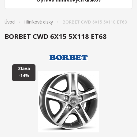
Úvod
Hliníkové disky
BORBET CWD 6X15 5X118 ET68
BORBET CWD 6X15 5X118 ET68
Zľava
-14%