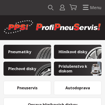
Menu
Pneumatiky
Hliníkové disky
Príslušenstvo k
Plechové disky
diskom
Pneuservis
Autodoprava
Oprava hliníkových diskov