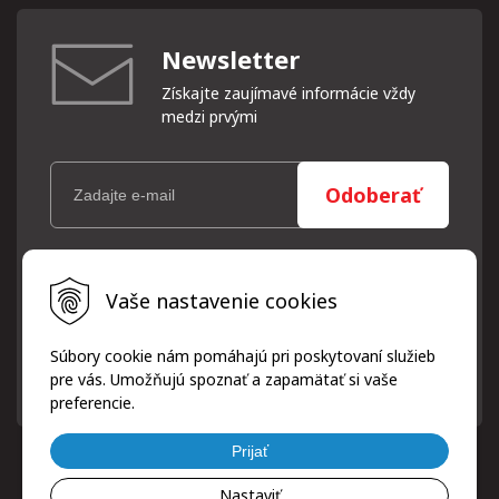
Newsletter
Získajte zaujímavé informácie vždy
medzi prvými
Odoberať
Vaše osobné údaje (email) budeme spracovávať len za týmto
Vaše nastavenie cookies
účelom v súlade s platnou legislatívou a zásadami ochrany
osobných údajov. Súhlas potvrdíte kliknutím na odkaz, ktorý
vám pošleme na váš email. Súhlas môžete kedykoľvek odvolať
Súbory cookie nám pomáhajú pri poskytovaní služieb
písomne, emailom alebo kliknutím na odkaz z ktoréhokoľvek
pre vás. Umožňujú spoznať a zapamätať si vaše
informačného emailu.
preferencie.
Prijať
Nastaviť