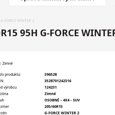
 G-FORCE WINTER 2
R15 95H G-FORCE WINTE
Zimné
slo produktu:
396528
N:
3528701242316
d výrobcu
124231
zóna
Zimné
uh
OSOBNÉ - 4X4 - SUV
ozmer
205/60R15
ezén
G-FORCE WINTER 2