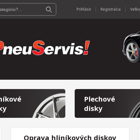
Prihlásiť
Registrácia
níkové
Plechové
ky
disky
Oprava hliníkových diskov