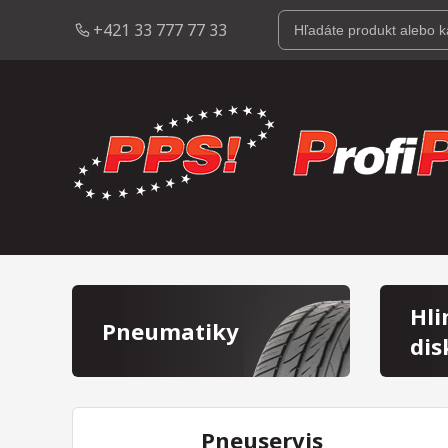
+421 33 777 77 33
Hli
Pneumatiky
dis
Pneuservis