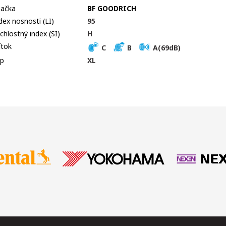
ačka
BF GOODRICH
dex nosnosti (LI)
95
chlostný index (SI)
H
ítok
C
B
A(69dB)
p
XL