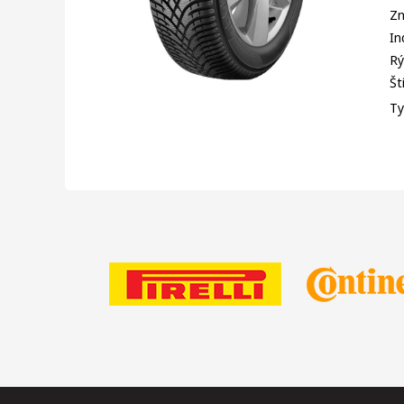
Zn
In
Rý
Št
Ty