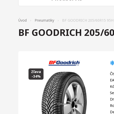
Úvod
Pneumatiky
BF GOODRICH 205/60R15 95H
BF GOODRICH 205/60
Zľava
Čí
-34%
EA
Kó
Se
Dr
R
D