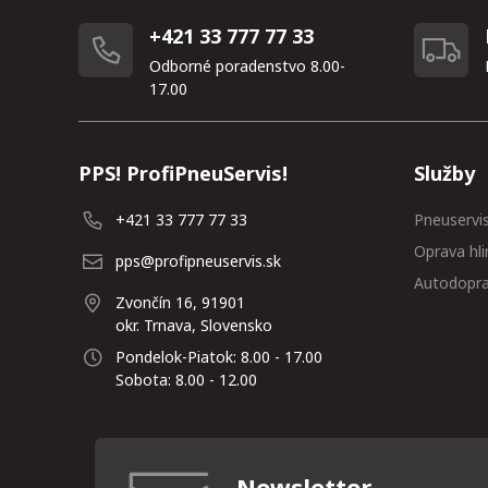
+421 33 777 77 33
Odborné poradenstvo 8.00-
17.00
PPS! ProfiPneuServis!
Služby
+421 33 777 77 33
Pneuservi
Oprava hli
pps@profipneuservis.sk
Autodopr
Zvončín 16, 91901
okr. Trnava, Slovensko
Pondelok-Piatok: 8.00 - 17.00
Sobota: 8.00 - 12.00
Newsletter